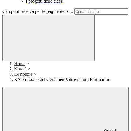
I progetti delle classi
Campo di ricerca per le pagine del sito
Home
>
Novità
>
Le notizie
>
XX Edizione del Certamen Vitruvianum Formiarum
Menu di