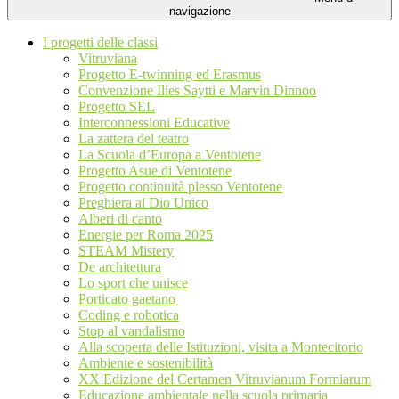
navigazione
I progetti delle classi
Vitruviana
Progetto E-twinning ed Erasmus
Convenzione Ilies Saytti e Marvin Dinnoo
Progetto SEL
Interconnessioni Educative
La zattera del teatro
La Scuola d’Europa a Ventotene
Progetto Asue di Ventotene
Progetto continuità plesso Ventotene
Preghiera al Dio Unico
Alberi di canto
Energie per Roma 2025
STEAM Mistery
De architettura
Lo sport che unisce
Porticato gaetano
Coding e robotica
Stop al vandalismo
Alla scoperta delle Istituzioni, visita a Montecitorio
Ambiente e sostenibilità
XX Edizione del Certamen Vitruvianum Formiarum
Educazione ambientale nella scuola primaria