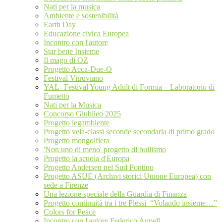
Nati per la musica
Ambiente e sostenibilità
Earth Day
Educazione civica Europea
Incontro con l'autore
Star bene Insieme
Il mago di OZ
Progetto Acca-Due-O
Festival Vitruviano
YAL- Festival Young Adult di Formia – Laboratorio di
Fumetto
Nati per la Musica
Concorso Giubileo 2025
Progetto legambiente
Progetto vela-classi seconde secondaria di primo grado
Progetto mongolfiera
'Non uno di meno' progetto di bullismo
Progetto la scuola d'Europa
Progetto Andersen nel Sud Pontino
Progetto ASUE (Archivi storici Unione Europea) con
sede a Firenze
Una lezione speciale della Guardia di Finanza
Progetto continuità tra i tre Plessi “Volando insieme…”
Colors for Peace
Incontro con l'autore Federico Appell