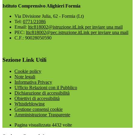
Istituto Comprensivo Alighieri Formia
Via Divisione Julia, 62 - Formia (Lt)
Tel:
0771/21086
Email:
ltic818002@istruzione.it
Link per inviare una mail
PEC:
ltic818002@pec.istruzione.it
Link per inviare una mail
C.F.: 90028050590
Sezione Link Utili
Cookie policy
Note legali
Informativa Privacy
Ufficio Relazioni con il Pubblico
Dichiarazione di accessibilità
Obiettivi di accessibilità
Whistleblowing
Gestione consensi cookie
Amministrazione Trasparente
Pagina visualizzata
4432
volte