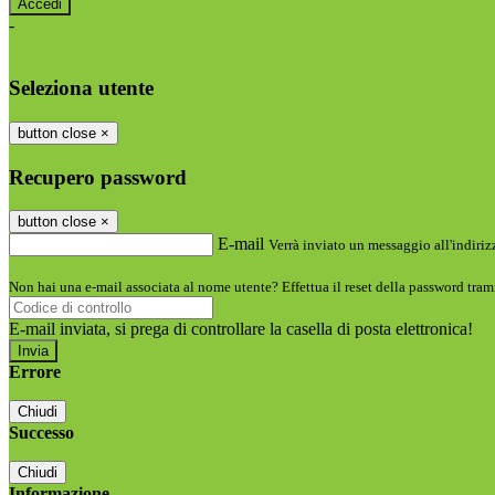
-
Entra con SPID
Entra con CIE
Seleziona utente
button close
×
Recupero password
button close
×
E-mail
Verrà inviato un messaggio all'indirizz
Non hai una e-mail associata al nome utente? Effettua il reset della password tram
E-mail inviata, si prega di controllare la casella di posta elettronica!
Errore
Chiudi
Successo
Chiudi
Informazione