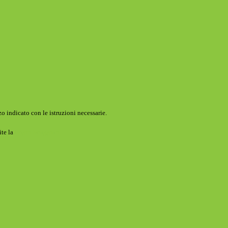
o indicato con le istruzioni necessarie.
ite la
Login Spaggiari