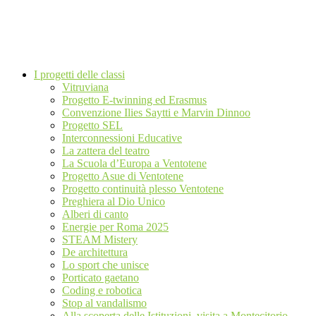
I progetti delle classi
Vitruviana
Progetto E-twinning ed Erasmus
Convenzione Ilies Saytti e Marvin Dinnoo
Progetto SEL
Interconnessioni Educative
La zattera del teatro
La Scuola d’Europa a Ventotene
Progetto Asue di Ventotene
Progetto continuità plesso Ventotene
Preghiera al Dio Unico
Alberi di canto
Energie per Roma 2025
STEAM Mistery
De architettura
Lo sport che unisce
Porticato gaetano
Coding e robotica
Stop al vandalismo
Alla scoperta delle Istituzioni, visita a Montecitorio