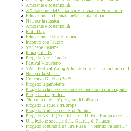
Ambiente e sostenibilità
XX Edizione del Certamen Vitruvianum Formiarum
Educazione ambientale nella scuola primaria
Nati per la musica
Ambiente e sostenibilità
Earth Day
Educazione civica Europea
Incontro con l'autore
Star bene Insieme
Il mago di OZ
Progetto Acca-Due-O
Festival Vitruviano
YAL- Festival Young Adult di Formia – Laboratorio di 
Nati per la Musica
Concorso Giubileo 2025
Progetto legambiente
Progetto vela-classi seconde secondaria di primo grado
Progetto mongolfiera
'Non uno di meno' progetto di bullismo
Progetto la scuola d'Europa
Progetto Andersen nel Sud Pontino
Progetto ASUE (Archivi storici Unione Europea) con sed
Una lezione speciale della Guardia di Finanza
Progetto continuità tra i tre Plessi “Volando insieme…”