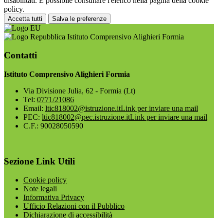
disabilitati. È possibile consultare l'elenco nella pagina della cookie
policy.
Accetta tutti
Salva le preferenze
Istituto Comprensivo Alighieri Formia
Contatti
Istituto Comprensivo Alighieri Formia
Via Divisione Julia, 62 - Formia (Lt)
Tel:
0771/21086
Email:
ltic818002@istruzione.it
Link per inviare una mail
PEC:
ltic818002@pec.istruzione.it
Link per inviare una mail
C.F.: 90028050590
Sezione Link Utili
Cookie policy
Note legali
Informativa Privacy
Ufficio Relazioni con il Pubblico
Dichiarazione di accessibilità