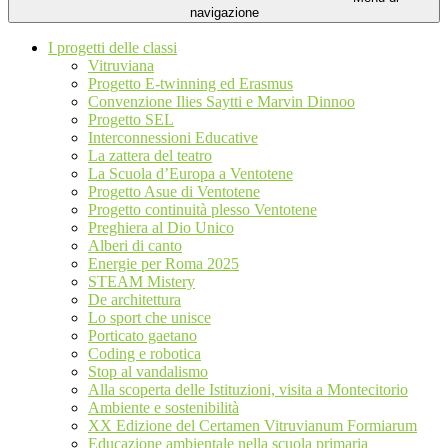
navigazione
I progetti delle classi
Vitruviana
Progetto E-twinning ed Erasmus
Convenzione Ilies Saytti e Marvin Dinnoo
Progetto SEL
Interconnessioni Educative
La zattera del teatro
La Scuola d’Europa a Ventotene
Progetto Asue di Ventotene
Progetto continuità plesso Ventotene
Preghiera al Dio Unico
Alberi di canto
Energie per Roma 2025
STEAM Mistery
De architettura
Lo sport che unisce
Porticato gaetano
Coding e robotica
Stop al vandalismo
Alla scoperta delle Istituzioni, visita a Montecitorio
Ambiente e sostenibilità
XX Edizione del Certamen Vitruvianum Formiarum
Educazione ambientale nella scuola primaria