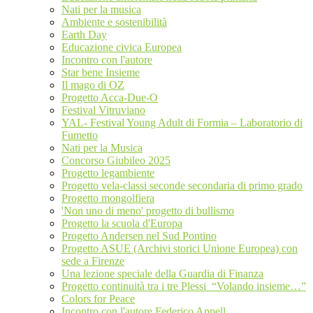
Nati per la musica
Ambiente e sostenibilità
Earth Day
Educazione civica Europea
Incontro con l'autore
Star bene Insieme
Il mago di OZ
Progetto Acca-Due-O
Festival Vitruviano
YAL- Festival Young Adult di Formia – Laboratorio di
Fumetto
Nati per la Musica
Concorso Giubileo 2025
Progetto legambiente
Progetto vela-classi seconde secondaria di primo grado
Progetto mongolfiera
'Non uno di meno' progetto di bullismo
Progetto la scuola d'Europa
Progetto Andersen nel Sud Pontino
Progetto ASUE (Archivi storici Unione Europea) con
sede a Firenze
Una lezione speciale della Guardia di Finanza
Progetto continuità tra i tre Plessi “Volando insieme…”
Colors for Peace
Incontro con l'autore Federico Appell