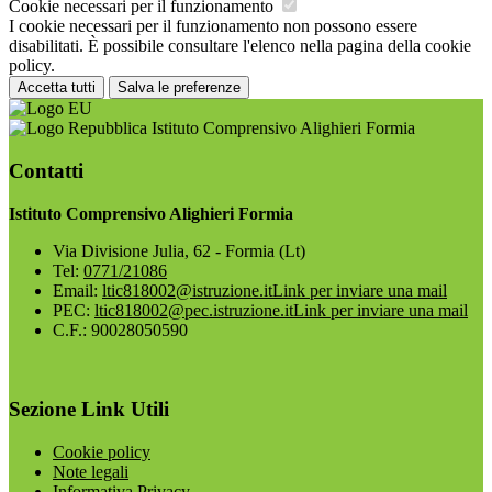
Cookie necessari per il funzionamento
I cookie necessari per il funzionamento non possono essere
disabilitati. È possibile consultare l'elenco nella pagina della cookie
policy.
Accetta tutti
Salva le preferenze
Istituto Comprensivo Alighieri Formia
Contatti
Istituto Comprensivo Alighieri Formia
Via Divisione Julia, 62 - Formia (Lt)
Tel:
0771/21086
Email:
ltic818002@istruzione.it
Link per inviare una mail
PEC:
ltic818002@pec.istruzione.it
Link per inviare una mail
C.F.: 90028050590
Sezione Link Utili
Cookie policy
Note legali
Informativa Privacy