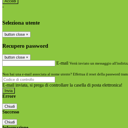
-
Entra con SPID
Entra con CIE
Seleziona utente
button close
×
Recupero password
button close
×
E-mail
Verrà inviato un messaggio all'indirizz
Non hai una e-mail associata al nome utente? Effettua il reset della password tram
E-mail inviata, si prega di controllare la casella di posta elettronica!
Errore
Chiudi
Successo
Chiudi
Informazione