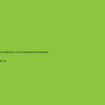
o indicato con le istruzioni necessarie.
ite la
Login Spaggiari