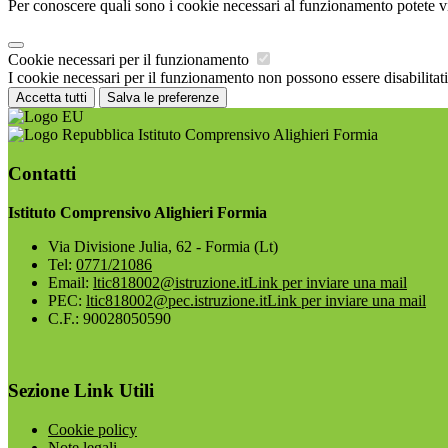
Per conoscere quali sono i cookie necessari al funzionamento potete v
Cookie necessari per il funzionamento
I cookie necessari per il funzionamento non possono essere disabilitati.
Accetta tutti
Salva le preferenze
Istituto Comprensivo Alighieri Formia
Contatti
Istituto Comprensivo Alighieri Formia
Via Divisione Julia, 62 - Formia (Lt)
Tel:
0771/21086
Email:
ltic818002@istruzione.it
Link per inviare una mail
PEC:
ltic818002@pec.istruzione.it
Link per inviare una mail
C.F.: 90028050590
Sezione Link Utili
Cookie policy
Note legali