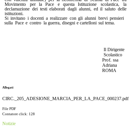
Movimento
per
la
Pace
e
questa
Istituzione
scolastica,
la
declamazione
dei
testi
elaborati
dagli
alunni,
ed
il
saluto
delle
istituzioni.
Si
invitano
i
docenti
a
realizzare
con
gli
alunni
brevi
pensieri
sulla
Pace
e
contro
la
guerra,
disegni
e
cartelloni
sul
tema.
Il
Dirigente
Scolastico
Pr
o
f.
ssa
Adriana
ROMA
Allegati
CIRC._205_ADESIONE_MARCIA_PER_LA_PACE_000237.pdf
File PDF
Contatore click: 128
Notizie