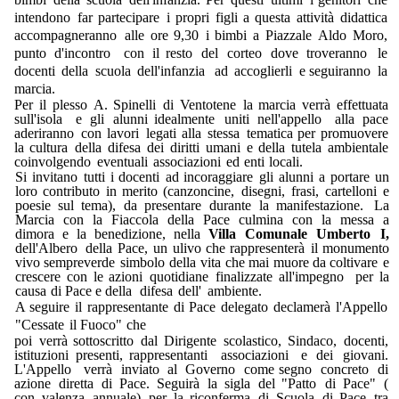
intendono
far
partecipare
i propri
figli
a
questa
attività
didattica
accompagneranno
alle
ore
9,30
i
bimbi
a
Piazzale
Aldo
Moro,
punto
d'incontro
con
il resto
del
corteo
dove
troveranno
le
docenti
della
scuola
dell'infanzia
ad
accoglierli
e
seguiranno
la
marcia.
Per
il
plesso
A.
Spinelli
di
Ventotene
la
marcia
verrà
effettuata
sull'isola
e
gli
alunni
idealmente
uniti
nell'appello
alla
pace
aderiranno
con
lavori
legati
alla
stessa
tematica
per
promuovere
la cultura
della
difesa
dei
diritti
umani
e
della
tutela
ambientale
coinvolgendo
eventuali
associazioni
ed
enti
locali.
Si
invitano
tutti
i
docenti
ad
incoraggiare
gli
alunni
a
portare
un
loro
contributo
in
merito
(canzoncine,
disegni,
frasi,
cartelloni
e
poesie
sul tema),
da
presentare
durante
la
manifestazione.
La
Marcia
con
la
Fiaccola
della
Pace
culmina
con
la
messa
a
dimora
e
la
benedizione,
nella
Villa
Comunale
Umberto
I,
dell'Albero
della
Pace,
un
ulivo
che
rappresenterà
il
monumento
vivo
sempreverde
simbolo
della
vita
che
mai
muore
da
coltivare
e
crescere
con
le
azioni
quotidiane
finalizzate
all'impegno
per
la
causa
di
Pace e
della
difesa
dell'
ambiente.
A
seguire
il rappresentante
di
Pace
delegato
declamerà
l'Appello
"Cessate
il
Fuoco"
che
poi
verrà
sottoscritto
dal Dirigente
scolastico,
Sindaco,
docenti,
istituzioni
presenti,
rappresentanti
associazioni
e
dei
giovani.
L'Appello
verrà
inviato
al
Governo
come
segno
concreto
di
azione
diretta
di
Pace.
Seguirà
la
sigla
del
"Patto
di
Pace"
(
con
valenza
annuale)
per
la
riconferma
di
Scuola
di
Pace
tra