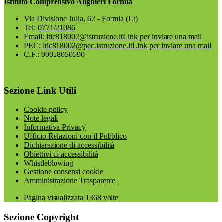
Istituto Comprensivo Alighieri Formia
Via Divisione Julia, 62 - Formia (Lt)
Tel:
0771/21086
Email:
ltic818002@istruzione.it
Link per inviare una mail
PEC:
ltic818002@pec.istruzione.it
Link per inviare una mail
C.F.: 90028050590
Sezione Link Utili
Cookie policy
Note legali
Informativa Privacy
Ufficio Relazioni con il Pubblico
Dichiarazione di accessibilità
Obiettivi di accessibilità
Whistleblowing
Gestione consensi cookie
Amministrazione Trasparente
Pagina visualizzata
1368
volte
Sezione Copyright