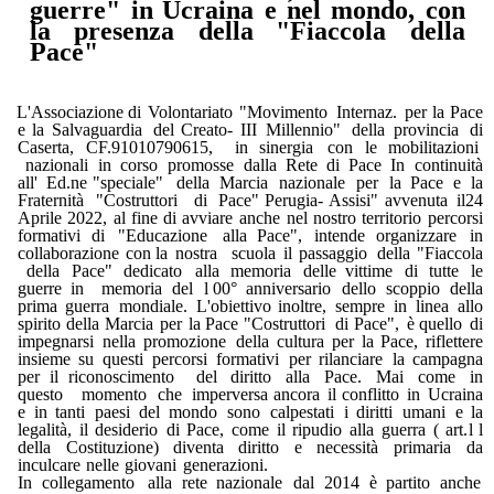
guerre"
in
Ucraina
e
nel
mondo,
con
la
presenza
della
"Fiaccola
della
Pace"
L'Associazione
di
Volontariato
"Movimento
Internaz.
per
la
Pace
e
la
Salvaguardia
del
Creato-
III
Millennio"
della
provincia
di
Caserta,
CF.91010790615,
in
sinergia
con
le
mobilitazioni
nazionali
in
corso
promosse
dalla
Rete
di
Pace
In
continuità
all'
Ed.ne
"speciale"
della
Marcia
nazionale
per
la
Pace
e
la
Fraternità
"Costruttori
di
Pace"
Perugia-
Assisi"
avvenuta
il24
Aprile
2022,
al fine di
avviare
anche
nel nostro
territorio
percorsi
formativi
di
"Educazione
alla
Pace",
intende
organizzare
in
collaborazione
con
la
nostra
scuola
il
passaggio
della
"Fiaccola
della
Pace"
dedicato
alla
memoria
delle
vittime
di
tutte
le
guerre
in
memoria
del
l
00°
anniversario
dello
scoppio
della
prima
guerra
mondiale.
L'obiettivo
inoltre,
sempre
in linea
allo
spirito
della
Marcia
per
la
Pace
"Costruttori
di
Pace",
è
quello
di
impegnarsi
nella
promozione
della
cultura
per
la
Pace,
riflettere
insieme
su
questi
percorsi
formativi
per
rilanciare
la campagna
per
il riconoscimento
del
diritto
alla
Pace.
Mai
come
in
questo
momento
che
imperversa
ancora
il
conflitto
in
Ucraina
e
in
tanti
paesi
del
mondo
sono
calpestati
i
diritti
umani
e
la
legalità,
il
desiderio
di
Pace,
come
il
ripudio
alla
guerra
(
art
.
l
l
della
Costituzione
)
diventa
diritto
e
necessità
primaria
da
inculcare
nelle
giovani
generazioni.
In
collegamento
alla
rete
nazionale
dal
2014
è
partito
anche