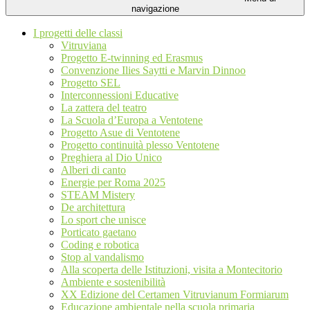
navigazione
I progetti delle classi
Vitruviana
Progetto E-twinning ed Erasmus
Convenzione Ilies Saytti e Marvin Dinnoo
Progetto SEL
Interconnessioni Educative
La zattera del teatro
La Scuola d’Europa a Ventotene
Progetto Asue di Ventotene
Progetto continuità plesso Ventotene
Preghiera al Dio Unico
Alberi di canto
Energie per Roma 2025
STEAM Mistery
De architettura
Lo sport che unisce
Porticato gaetano
Coding e robotica
Stop al vandalismo
Alla scoperta delle Istituzioni, visita a Montecitorio
Ambiente e sostenibilità
XX Edizione del Certamen Vitruvianum Formiarum
Educazione ambientale nella scuola primaria