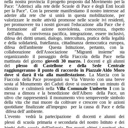
nella
nostra
provincia
il progetto
proposto
dal
Movimento
per
la
Pace: "Aderisci
alla
rete
delle
Scuole
di
Pace
e
degli
Enti
locali
per
la
Pace".
Con
la
presente
manifestiamo
il
nostro
interesse
ad
aderire
alla
rete
che
si
unirà
in
questa
mobilitazione,
per
valorizzare
le
molte
attività
promosse
nelle
scuole
ivi
residenti,
per
promuovere
tra
i
nostri
giovani
l'educazione
alla
Pace
che è
formazione
all'
azione
no
n
violenta,
conoscenza,
rispetto
dell'altro,
convivenza
pacifica,
integrazione,
essere
inclusivi,
difesa
dei
diritti
umani, dialogo,
intercultura,
pratica
della
legalità
e
della
solidarietà,
fratellanza,
cittadinanza
democratica
europea,
difesa
dell'ambiente
Questa
Istituzione,
pertanto,
con
la
collaborazione
dell'Associazione
"Migranti
insieme"
sta
organizzando
il
passaggio
della
Fiaccola
della
Pace
nella
mattinata
del
giorno
giovedì
30
marzo.
I
docenti
e
gli
alunni
del
plesso
di Castellone
e
della
Sede
Centrale
raggiungeranno
il
punto
di
raccordo
in
Piazzale
Aldo
Moro
dove
si
darà
il
via
alla
manifestazione.
La
Marcia
con
la
Fiaccola
della
Pace
proseguirà
su
Via
Vitruvio
con
una
breve
sosta
al
Monumento
dei
Caduti
dove
si osserverà
un
minuto
di
silenzio
e
culminerà
nella
Villa
Comunale
Umberto
I
con
la
messa
a
dimora
e
la
benedizione
dell'Albero
della
Pace,
un
ulivo
che
rappresenterà
il monumento
vivo
sempreverde
simbolo
della
vita
che mai
muore
da
coltivare
e
crescere
con
le
azioni
quotidiane
finalizzate
all'impegno
per
la causa
di
Pace
e
della
difesa
dell'
ambiente.
L'evento
vedrà
la
partecipazione
di
docenti
e
alunni
dei
p
lessi
di
scuola
primaria
e
secondaria
del
nostro
Istituto
e
dei
bimbi
della
scuola
dell'infanzia.
Per
questi
ultimi
i genitori
che