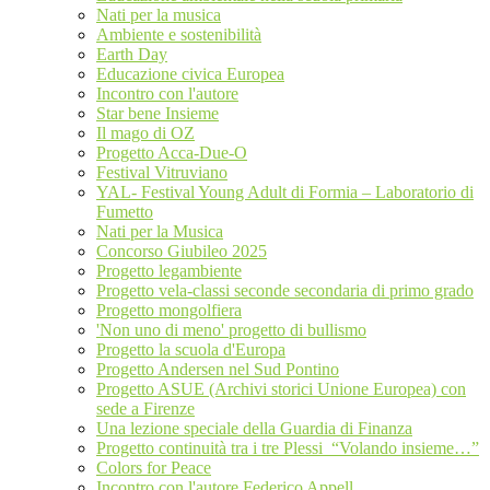
Nati per la musica
Ambiente e sostenibilità
Earth Day
Educazione civica Europea
Incontro con l'autore
Star bene Insieme
Il mago di OZ
Progetto Acca-Due-O
Festival Vitruviano
YAL- Festival Young Adult di Formia – Laboratorio di
Fumetto
Nati per la Musica
Concorso Giubileo 2025
Progetto legambiente
Progetto vela-classi seconde secondaria di primo grado
Progetto mongolfiera
'Non uno di meno' progetto di bullismo
Progetto la scuola d'Europa
Progetto Andersen nel Sud Pontino
Progetto ASUE (Archivi storici Unione Europea) con
sede a Firenze
Una lezione speciale della Guardia di Finanza
Progetto continuità tra i tre Plessi “Volando insieme…”
Colors for Peace
Incontro con l'autore Federico Appell