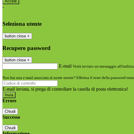
-
Entra con SPID
Entra con CIE
Seleziona utente
button close
×
Recupero password
button close
×
E-mail
Verrà inviato un messaggio all'indirizz
Non hai una e-mail associata al nome utente? Effettua il reset della password tram
E-mail inviata, si prega di controllare la casella di posta elettronica!
Errore
Chiudi
Successo
Chiudi
Informazione