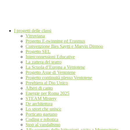
I progetti delle classi
Vitruviana
Progetto E-twinning ed Erasmus
Convenzione Ilies Saytti e Marvin Dinnoo
Progetto SEL
Interconnessioni Educative
La zattera del teatro
La Scuola d’Europa a Ventotene
Progetto Asue di Ventotene
Progetto continuità plesso Ventotene
Preghiera al Dio Unico
Alberi di canto
Energie per Roma 2025
STEAM Mistery
De architettura
Lo sport che unisce
Porticato gaetano
Coding e robotica
Stop al vandalismo
Alla scoperta delle Istituzioni, visita a Montecitorio