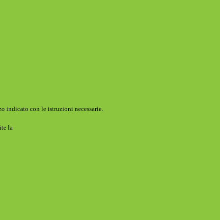
o indicato con le istruzioni necessarie.
ite la
Login Spaggiari