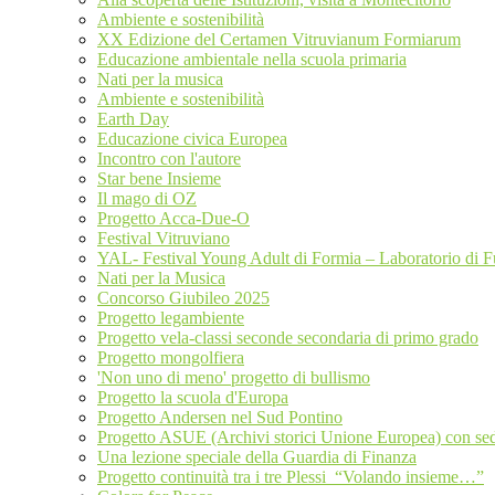
Ambiente e sostenibilità
XX Edizione del Certamen Vitruvianum Formiarum
Educazione ambientale nella scuola primaria
Nati per la musica
Ambiente e sostenibilità
Earth Day
Educazione civica Europea
Incontro con l'autore
Star bene Insieme
Il mago di OZ
Progetto Acca-Due-O
Festival Vitruviano
YAL- Festival Young Adult di Formia – Laboratorio di 
Nati per la Musica
Concorso Giubileo 2025
Progetto legambiente
Progetto vela-classi seconde secondaria di primo grado
Progetto mongolfiera
'Non uno di meno' progetto di bullismo
Progetto la scuola d'Europa
Progetto Andersen nel Sud Pontino
Progetto ASUE (Archivi storici Unione Europea) con sed
Una lezione speciale della Guardia di Finanza
Progetto continuità tra i tre Plessi “Volando insieme…”