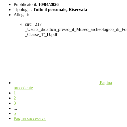
Pubblicato il:
10/04/2026
Tipologia:
Tutto il personale, Riservata
Allegati:
circ._217-
_Uscita_didattica_presso_il_Museo_archeologico_di_F
_Classe_1ª_D.pdf
Pagina
precedente
1
2
3
...
5
Pagina successiva