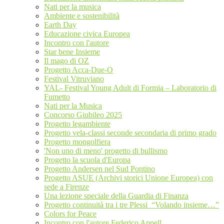
Nati per la musica
Ambiente e sostenibilità
Earth Day
Educazione civica Europea
Incontro con l'autore
Star bene Insieme
Il mago di OZ
Progetto Acca-Due-O
Festival Vitruviano
YAL- Festival Young Adult di Formia – Laboratorio di
Fumetto
Nati per la Musica
Concorso Giubileo 2025
Progetto legambiente
Progetto vela-classi seconde secondaria di primo grado
Progetto mongolfiera
'Non uno di meno' progetto di bullismo
Progetto la scuola d'Europa
Progetto Andersen nel Sud Pontino
Progetto ASUE (Archivi storici Unione Europea) con
sede a Firenze
Una lezione speciale della Guardia di Finanza
Progetto continuità tra i tre Plessi “Volando insieme…”
Colors for Peace
Incontro con l'autore Federico Appell