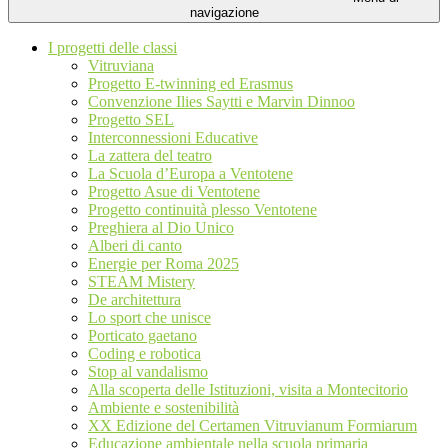
navigazione
I progetti delle classi
Vitruviana
Progetto E-twinning ed Erasmus
Convenzione Ilies Saytti e Marvin Dinnoo
Progetto SEL
Interconnessioni Educative
La zattera del teatro
La Scuola d’Europa a Ventotene
Progetto Asue di Ventotene
Progetto continuità plesso Ventotene
Preghiera al Dio Unico
Alberi di canto
Energie per Roma 2025
STEAM Mistery
De architettura
Lo sport che unisce
Porticato gaetano
Coding e robotica
Stop al vandalismo
Alla scoperta delle Istituzioni, visita a Montecitorio
Ambiente e sostenibilità
XX Edizione del Certamen Vitruvianum Formiarum
Educazione ambientale nella scuola primaria