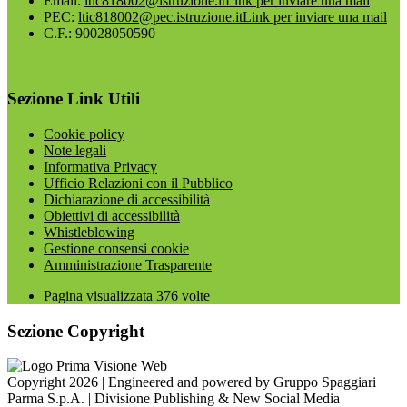
Email:
ltic818002@istruzione.it
Link per inviare una mail
PEC:
ltic818002@pec.istruzione.it
Link per inviare una mail
C.F.: 90028050590
Sezione Link Utili
Cookie policy
Note legali
Informativa Privacy
Ufficio Relazioni con il Pubblico
Dichiarazione di accessibilità
Obiettivi di accessibilità
Whistleblowing
Gestione consensi cookie
Amministrazione Trasparente
Pagina visualizzata
376
volte
Sezione Copyright
Copyright 2026 | Engineered and powered by Gruppo Spaggiari
Parma S.p.A. | Divisione Publishing & New Social Media