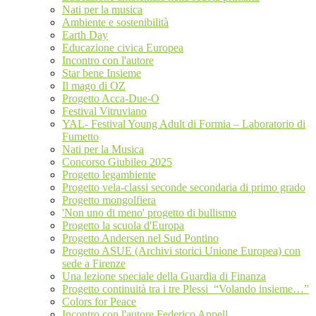
Nati per la musica
Ambiente e sostenibilità
Earth Day
Educazione civica Europea
Incontro con l'autore
Star bene Insieme
Il mago di OZ
Progetto Acca-Due-O
Festival Vitruviano
YAL- Festival Young Adult di Formia – Laboratorio di
Fumetto
Nati per la Musica
Concorso Giubileo 2025
Progetto legambiente
Progetto vela-classi seconde secondaria di primo grado
Progetto mongolfiera
'Non uno di meno' progetto di bullismo
Progetto la scuola d'Europa
Progetto Andersen nel Sud Pontino
Progetto ASUE (Archivi storici Unione Europea) con
sede a Firenze
Una lezione speciale della Guardia di Finanza
Progetto continuità tra i tre Plessi “Volando insieme…”
Colors for Peace
Incontro con l'autore Federico Appell