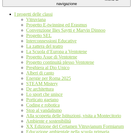
navigazione
I progetti delle classi
Vitruviana
Progetto E-twinning ed Erasmus
Convenzione Ilies Saytti e Marvin Dinnoo
Progetto SEL
Interconnessioni Educative
La zattera del teatro
La Scuola d’Europa a Ventotene
Progetto Asue di Ventotene
Progetto continuità plesso Ventotene
Preghiera al Dio Unico
Alberi di canto
Energie per Roma 2025
STEAM Mistery
De architettura
Lo sport che unisce
Porticato gaetano
Coding e robotica
Stop al vandalismo
Alla scoperta delle Istituzioni, visita a Montecitorio
Ambiente e sostenibilità
XX Edizione del Certamen Vitruvianum Formiarum
Educazione ambientale nella scuola primaria