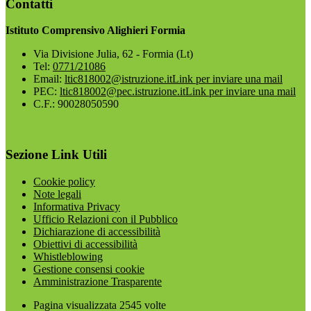
Contatti
Istituto Comprensivo Alighieri Formia
Via Divisione Julia, 62 - Formia (Lt)
Tel:
0771/21086
Email:
ltic818002@istruzione.it
Link per inviare una mail
PEC:
ltic818002@pec.istruzione.it
Link per inviare una mail
C.F.: 90028050590
Sezione Link Utili
Cookie policy
Note legali
Informativa Privacy
Ufficio Relazioni con il Pubblico
Dichiarazione di accessibilità
Obiettivi di accessibilità
Whistleblowing
Gestione consensi cookie
Amministrazione Trasparente
Pagina visualizzata
2545
volte