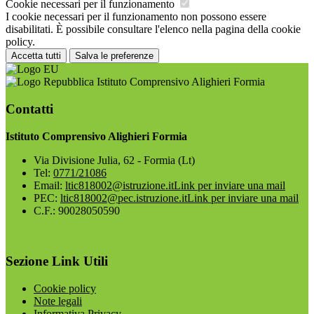
Cookie necessari per il funzionamento
I cookie necessari per il funzionamento non possono essere
disabilitati. È possibile consultare l'elenco nella pagina della cookie
policy.
Accetta tutti
Salva le preferenze
Istituto Comprensivo Alighieri Formia
Contatti
Istituto Comprensivo Alighieri Formia
Via Divisione Julia, 62 - Formia (Lt)
Tel:
0771/21086
Email:
ltic818002@istruzione.it
Link per inviare una mail
PEC:
ltic818002@pec.istruzione.it
Link per inviare una mail
C.F.: 90028050590
Sezione Link Utili
Cookie policy
Note legali
Informativa Privacy