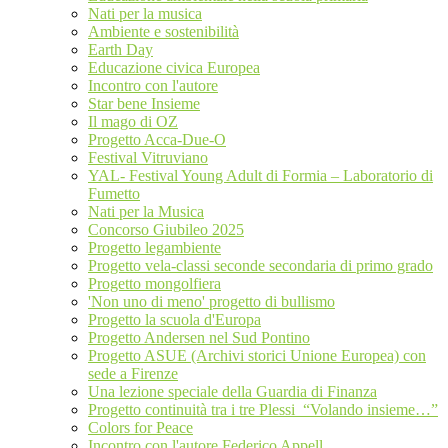
Nati per la musica
Ambiente e sostenibilità
Earth Day
Educazione civica Europea
Incontro con l'autore
Star bene Insieme
Il mago di OZ
Progetto Acca-Due-O
Festival Vitruviano
YAL- Festival Young Adult di Formia – Laboratorio di
Fumetto
Nati per la Musica
Concorso Giubileo 2025
Progetto legambiente
Progetto vela-classi seconde secondaria di primo grado
Progetto mongolfiera
'Non uno di meno' progetto di bullismo
Progetto la scuola d'Europa
Progetto Andersen nel Sud Pontino
Progetto ASUE (Archivi storici Unione Europea) con
sede a Firenze
Una lezione speciale della Guardia di Finanza
Progetto continuità tra i tre Plessi “Volando insieme…”
Colors for Peace
Incontro con l'autore Federico Appell