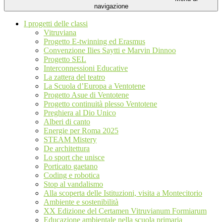
navigazione
I progetti delle classi
Vitruviana
Progetto E-twinning ed Erasmus
Convenzione Ilies Saytti e Marvin Dinnoo
Progetto SEL
Interconnessioni Educative
La zattera del teatro
La Scuola d’Europa a Ventotene
Progetto Asue di Ventotene
Progetto continuità plesso Ventotene
Preghiera al Dio Unico
Alberi di canto
Energie per Roma 2025
STEAM Mistery
De architettura
Lo sport che unisce
Porticato gaetano
Coding e robotica
Stop al vandalismo
Alla scoperta delle Istituzioni, visita a Montecitorio
Ambiente e sostenibilità
XX Edizione del Certamen Vitruvianum Formiarum
Educazione ambientale nella scuola primaria