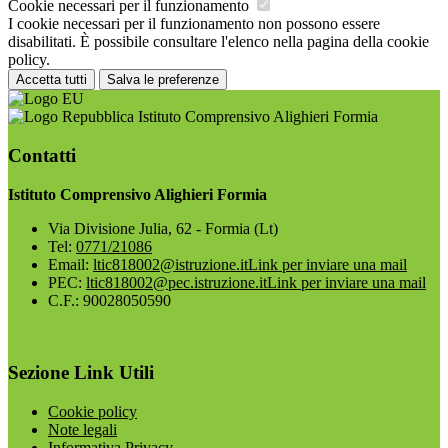
Cookie necessari per il funzionamento
I cookie necessari per il funzionamento non possono essere
disabilitati. È possibile consultare l'elenco nella pagina della cookie
policy.
Accetta tutti
Salva le preferenze
Istituto Comprensivo Alighieri Formia
Contatti
Istituto Comprensivo Alighieri Formia
Via Divisione Julia, 62 - Formia (Lt)
Tel:
0771/21086
Email:
ltic818002@istruzione.it
Link per inviare una mail
PEC:
ltic818002@pec.istruzione.it
Link per inviare una mail
C.F.: 90028050590
Sezione Link Utili
Cookie policy
Note legali
Informativa Privacy