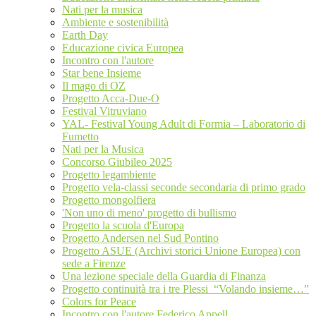
Nati per la musica
Ambiente e sostenibilità
Earth Day
Educazione civica Europea
Incontro con l'autore
Star bene Insieme
Il mago di OZ
Progetto Acca-Due-O
Festival Vitruviano
YAL- Festival Young Adult di Formia – Laboratorio di
Fumetto
Nati per la Musica
Concorso Giubileo 2025
Progetto legambiente
Progetto vela-classi seconde secondaria di primo grado
Progetto mongolfiera
'Non uno di meno' progetto di bullismo
Progetto la scuola d'Europa
Progetto Andersen nel Sud Pontino
Progetto ASUE (Archivi storici Unione Europea) con
sede a Firenze
Una lezione speciale della Guardia di Finanza
Progetto continuità tra i tre Plessi “Volando insieme…”
Colors for Peace
Incontro con l'autore Federico Appell