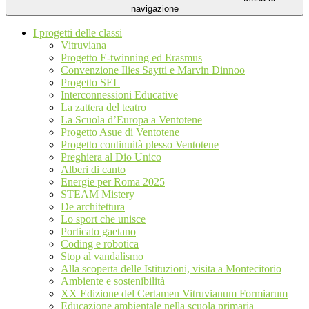
navigazione
I progetti delle classi
Vitruviana
Progetto E-twinning ed Erasmus
Convenzione Ilies Saytti e Marvin Dinnoo
Progetto SEL
Interconnessioni Educative
La zattera del teatro
La Scuola d’Europa a Ventotene
Progetto Asue di Ventotene
Progetto continuità plesso Ventotene
Preghiera al Dio Unico
Alberi di canto
Energie per Roma 2025
STEAM Mistery
De architettura
Lo sport che unisce
Porticato gaetano
Coding e robotica
Stop al vandalismo
Alla scoperta delle Istituzioni, visita a Montecitorio
Ambiente e sostenibilità
XX Edizione del Certamen Vitruvianum Formiarum
Educazione ambientale nella scuola primaria