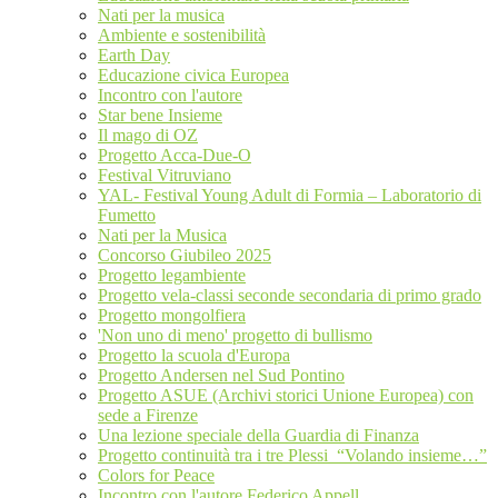
Nati per la musica
Ambiente e sostenibilità
Earth Day
Educazione civica Europea
Incontro con l'autore
Star bene Insieme
Il mago di OZ
Progetto Acca-Due-O
Festival Vitruviano
YAL- Festival Young Adult di Formia – Laboratorio di
Fumetto
Nati per la Musica
Concorso Giubileo 2025
Progetto legambiente
Progetto vela-classi seconde secondaria di primo grado
Progetto mongolfiera
'Non uno di meno' progetto di bullismo
Progetto la scuola d'Europa
Progetto Andersen nel Sud Pontino
Progetto ASUE (Archivi storici Unione Europea) con
sede a Firenze
Una lezione speciale della Guardia di Finanza
Progetto continuità tra i tre Plessi “Volando insieme…”
Colors for Peace
Incontro con l'autore Federico Appell