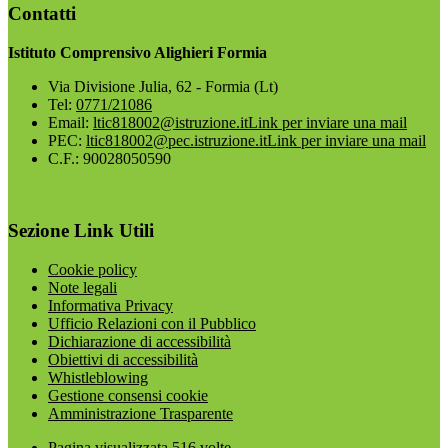
Contatti
Istituto Comprensivo Alighieri Formia
Via Divisione Julia, 62 - Formia (Lt)
Tel:
0771/21086
Email:
ltic818002@istruzione.it
Link per inviare una mail
PEC:
ltic818002@pec.istruzione.it
Link per inviare una mail
C.F.: 90028050590
Sezione Link Utili
Cookie policy
Note legali
Informativa Privacy
Ufficio Relazioni con il Pubblico
Dichiarazione di accessibilità
Obiettivi di accessibilità
Whistleblowing
Gestione consensi cookie
Amministrazione Trasparente
Pagina visualizzata
516
volte