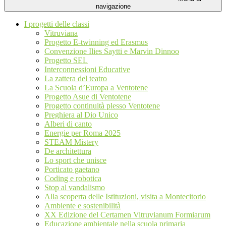
navigazione
I progetti delle classi
Vitruviana
Progetto E-twinning ed Erasmus
Convenzione Ilies Saytti e Marvin Dinnoo
Progetto SEL
Interconnessioni Educative
La zattera del teatro
La Scuola d’Europa a Ventotene
Progetto Asue di Ventotene
Progetto continuità plesso Ventotene
Preghiera al Dio Unico
Alberi di canto
Energie per Roma 2025
STEAM Mistery
De architettura
Lo sport che unisce
Porticato gaetano
Coding e robotica
Stop al vandalismo
Alla scoperta delle Istituzioni, visita a Montecitorio
Ambiente e sostenibilità
XX Edizione del Certamen Vitruvianum Formiarum
Educazione ambientale nella scuola primaria