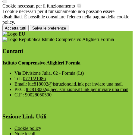
Cookie necessari per il funzionamento
I cookie necessari per il funzionamento non possono essere
disabilitati. È possibile consultare l'elenco nella pagina della cookie
policy.
Accetta tutti
Salva le preferenze
Istituto Comprensivo Alighieri Formia
Contatti
Istituto Comprensivo Alighieri Formia
Via Divisione Julia, 62 - Formia (Lt)
Tel:
0771/21086
Email:
ltic818002@istruzione.it
Link per inviare una mail
PEC:
ltic818002@pec.istruzione.it
Link per inviare una mail
C.F.: 90028050590
Sezione Link Utili
Cookie policy
Note legali