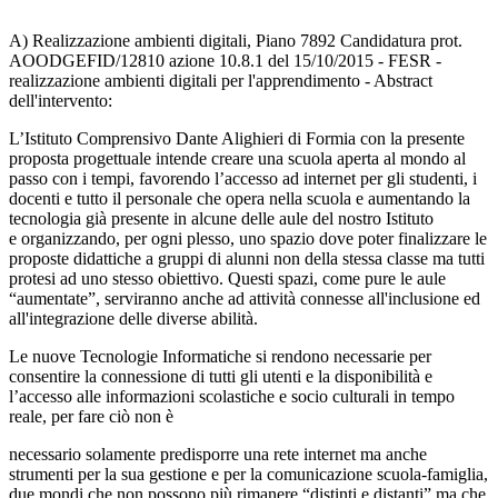
A) Realizzazione ambienti digitali, Piano 7892 Candidatura prot.
AOODGEFID/12810 azione 10.8.1 del 15/10/2015 - FESR -
realizzazione ambienti digitali per l'apprendimento - Abstract
dell'intervento:
L’Istituto Comprensivo Dante Alighieri di Formia con la presente
proposta progettuale intende creare una scuola aperta al mondo al
passo con i tempi, favorendo l’accesso ad internet per gli studenti, i
docenti e tutto il personale che opera nella scuola e aumentando la
tecnologia già presente in alcune delle aule del nostro Istituto
e organizzando, per ogni plesso, uno spazio dove poter finalizzare le
proposte didattiche a gruppi di alunni non della stessa classe ma tutti
protesi ad uno stesso obiettivo. Questi spazi, come pure le aule
“aumentate”, serviranno anche ad attività connesse all'inclusione ed
all'integrazione delle diverse abilità.
Le nuove Tecnologie Informatiche si rendono necessarie per
consentire la connessione di tutti gli utenti e la disponibilità e
l’accesso alle informazioni scolastiche e socio culturali in tempo
reale, per fare ciò non è
necessario solamente predisporre una rete internet ma anche
strumenti per la sua gestione e per la comunicazione scuola-famiglia,
due mondi che non possono più rimanere “distinti e distanti” ma che