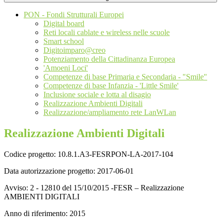
PON - Fondi Strutturali Europei
Digital board
Reti locali cablate e wireless nelle scuole
Smart school
Digitoimparo@creo
Potenziamento della Cittadinanza Europea
'Amoeni Loci'
Competenze di base Primaria e Secondaria - "Smile"
Competenze di base Infanzia - 'Little Smile'
Inclusione sociale e lotta al disagio
Realizzazione Ambienti Digitali
Realizzazione/ampliamento rete LanWLan
Realizzazione Ambienti Digitali
Codice progetto:
10.8.1.A3-FESRPON-LA-2017-104
Data autorizzazione progetto:
2017-06-01
Avviso:
2 - 12810 del 15/10/2015 -FESR – Realizzazione
AMBIENTI DIGITALI
Anno di riferimento:
2015