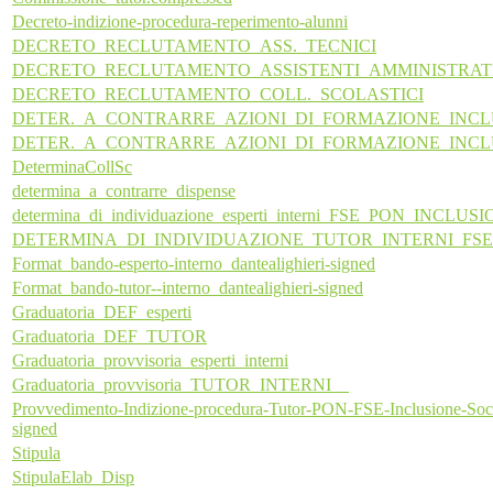
Decreto-indizione-procedura-reperimento-alunni
DECRETO_RECLUTAMENTO_ASS._TECNICI
DECRETO_RECLUTAMENTO_ASSISTENTI_AMMINISTRAT
DECRETO_RECLUTAMENTO_COLL._SCOLASTICI
DETER._A_CONTRARRE_AZIONI_DI_FORMAZIONE_INCL
DETER._A_CONTRARRE_AZIONI_DI_FORMAZIONE_INCL
DeterminaCollSc
determina_a_contrarre_dispense
determina_di_individuazione_esperti_interni_FSE_PON_INCLUS
DETERMINA_DI_INDIVIDUAZIONE_TUTOR_INTERNI_FS
Format_bando-esperto-interno_dantealighieri-signed
Format_bando-tutor--interno_dantealighieri-signed
Graduatoria_DEF_esperti
Graduatoria_DEF_TUTOR
Graduatoria_provvisoria_esperti_interni
Graduatoria_provvisoria_TUTOR_INTERNI__
Provvedimento-Indizione-procedura-Tutor-PON-FSE-Inclusione-Socia
signed
Stipula
StipulaElab_Disp