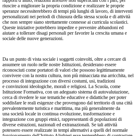
rapporti d’aiuto, relazioni affettive non superficiali con i pari, per
riuscire a migliorare la propria condizione e realizzare le proprie
speranze necessiterebbero di tempi più lunghi di lavoro, di interventi
personalizzati nei periodi di chiusura della stessa scuola e di attività
che non sempre siano strettamente connesse ai curricula scolastici.
Queste iniziative potrebbero impedire e prevenire abbandoni ed
aiutare a tollerare disagi personali per favorire la crescita umana e
sociale delle nuove generazioni.
Da un punto di vista sociale i soggetti coinvolti, oltre a cercare di
assumere un ruolo nelle nostre Istituzioni, desiderano essere
riconosciuti come portatori di valori che possono legittimamente
convivere con la nostra cultura, non più minacciata ma arricchita, nel
processo di integrazione con diversi costumi, usi, tradizioni
e convinzioni ideologiche, morali e religiosi. La Scuola, come
Istituzione Formativa, con un adeguato sistema di autovalutazione,
cerca di rivedere le sue tematiche educative e didattiche per poter
soddisfare le reali esigenze che provengono dal territorio di una città
prevalentemente turistica e marittima, ma più generalmente da
una società locale in continua evoluzione, trasformazione e
integrazione con gruppi etnici, rappresentanti di popolazioni di
diverse estrazioni, nazionali ed extranazionali. Se tali attività
potessero essere realizzate in tempi alternativi a quelli del normale
funzionamento dell’Istituto Alighieri esse tenterebbero di contrastare