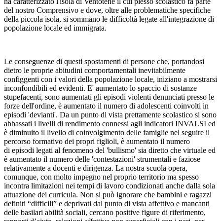
ha caratterizzato l'isola di Ventotene il cui plesso scolastico fa parte
del nostro Comprensivo e dove, oltre alle problematiche specifiche
della piccola isola, si sommano le difficoltà legate all'integrazione di
popolazione locale ed immigrata.
Le conseguenze di questi spostamenti di persone che, portandosi
dietro le proprie abitudini comportamentali inevitabilmente
configgenti con i valori della popolazione locale, iniziano a mostrarsi
inconfondibili ed evidenti. E' aumentato lo spaccio di sostanze
stupefacenti, sono aumentati gli episodi violenti denunciati presso le
forze dell'ordine, è aumentato il numero di adolescenti coinvolti in
episodi 'devianti'. Da un punto di vista prettamente scolastico si sono
abbassati i livelli di rendimento connessi agli indicatori INVALSI ed
è diminuito il livello di coinvolgimento delle famiglie nel seguire il
percorso formativo dei propri figlioli, è aumentato il numero
di episodi legati al fenomeno del 'bullismo' sia diretto che virtuale ed
è aumentato il numero delle 'contestazioni' strumentali e faziose
relativamente a docenti e dirigenza. La nostra scuola opera,
comunque, con molto impegno nel proprio territorio ma spesso
incontra limitazioni nei tempi di lavoro condizionati anche dalla sola
attuazione dei curricula. Non si può ignorare che bambini e ragazzi
definiti “difficili” e deprivati dal punto di vista affettivo e mancanti
delle basilari abilità sociali, cercano positive figure di riferimento,