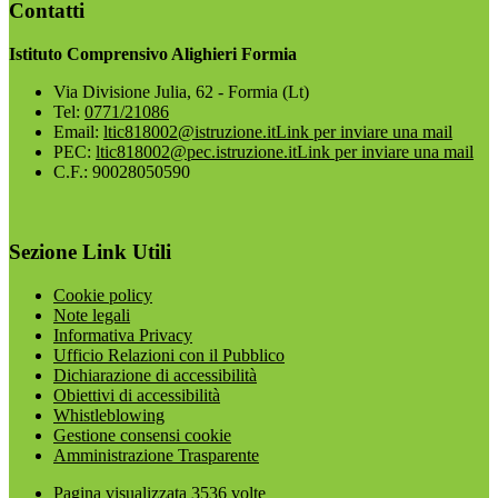
Contatti
Istituto Comprensivo Alighieri Formia
Via Divisione Julia, 62 - Formia (Lt)
Tel:
0771/21086
Email:
ltic818002@istruzione.it
Link per inviare una mail
PEC:
ltic818002@pec.istruzione.it
Link per inviare una mail
C.F.: 90028050590
Sezione Link Utili
Cookie policy
Note legali
Informativa Privacy
Ufficio Relazioni con il Pubblico
Dichiarazione di accessibilità
Obiettivi di accessibilità
Whistleblowing
Gestione consensi cookie
Amministrazione Trasparente
Pagina visualizzata
3536
volte