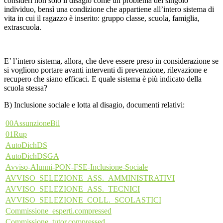
consideri non solo il disagio come un problema del singolo
individuo, bensì una condizione che appartiene all’intero sistema di
vita in cui il ragazzo è inserito: gruppo classe, scuola, famiglia,
extrascuola.
E’ l’intero sistema, allora, che deve essere preso in considerazione se
si vogliono portare avanti interventi di prevenzione, rilevazione e
recupero che siano efficaci. E quale sistema è più indicato della
scuola stessa?
B) Inclusione sociale e lotta al disagio, documenti relativi:
00AssunzioneBil
01Rup
AutoDichDS
AutoDichDSGA
Avviso-Alunni-PON-FSE-Inclusione-Sociale
AVVISO_SELEZIONE_ASS._AMMINISTRATIVI
AVVISO_SELEZIONE_ASS._TECNICI
AVVISO_SELEZIONE_COLL._SCOLASTICI
Commissione_esperti.compressed
Commissione_tutor.compressed