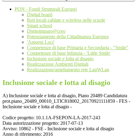
PON - Fondi Strutturali Europei
Digital board
Reti locali cablate e wireless nelle scuole
Smart school
Digitoimparo@creo
Potenziamento della Cittadinanza Europea
'Amoeni Loci'
Competenze di base Primaria e Secondaria - "Smile"
Competenze di base Infanzia - 'Little Smile'
Inclusione sociale e lotta al disagio
Realizzazione Ambienti Digitali
Realizzazione/ampliamento rete LanWLan
Inclusione sociale e lotta al disagio
A) Inclusione sociale e lotta al disagio, Piano 20489 Candidatura
prot.piano_20489_00010_LTIC818002_20170921111859 - FES -
Inclusione sociale e lotta al disagio -
Codice progetto:
10.1.1A-FSEPON-LA-2017-243
Data autorizzazione progetto:
2017-07-13
Avviso:
10862 - FSE - Inclusione sociale e lotta al disagio
Anno di riferimento:
2016