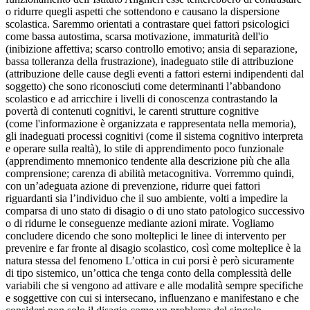
o ridurre quegli aspetti che sottendono e causano la dispersione
scolastica. Saremmo orientati a contrastare quei fattori psicologici
come bassa autostima, scarsa motivazione, immaturità dell'io
(inibizione affettiva; scarso controllo emotivo; ansia di separazione,
bassa tolleranza della frustrazione), inadeguato stile di attribuzione
(attribuzione delle cause degli eventi a fattori esterni indipendenti dal
soggetto) che sono riconosciuti come determinanti l’abbandono
scolastico e ad arricchire i livelli di conoscenza contrastando la
povertà di contenuti cognitivi, le carenti strutture cognitive
(come l'informazione è organizzata e rappresentata nella memoria),
gli inadeguati processi cognitivi (come il sistema cognitivo interpreta
e operare sulla realtà), lo stile di apprendimento poco funzionale
(apprendimento mnemonico tendente alla descrizione più che alla
comprensione; carenza di abilità metacognitiva. Vorremmo quindi,
con un’adeguata azione di prevenzione, ridurre quei fattori
riguardanti sia l’individuo che il suo ambiente, volti a impedire la
comparsa di uno stato di disagio o di uno stato patologico successivo
o di ridurne le conseguenze mediante azioni mirate. Vogliamo
concludere dicendo che sono molteplici le linee di intervento per
prevenire e far fronte al disagio scolastico, così come molteplice è la
natura stessa del fenomeno L’ottica in cui porsi è però sicuramente
di tipo sistemico, un’ottica che tenga conto della complessità delle
variabili che si vengono ad attivare e alle modalità sempre specifiche
e soggettive con cui si intersecano, influenzano e manifestano e che