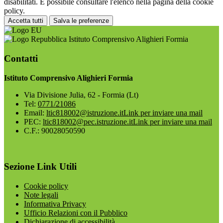
disabilitati. È possibile consultare l'elenco nella pagina della cookie
policy.
Accetta tutti
Salva le preferenze
Istituto Comprensivo Alighieri Formia
Contatti
Istituto Comprensivo Alighieri Formia
Via Divisione Julia, 62 - Formia (Lt)
Tel:
0771/21086
Email:
ltic818002@istruzione.it
Link per inviare una mail
PEC:
ltic818002@pec.istruzione.it
Link per inviare una mail
C.F.: 90028050590
Sezione Link Utili
Cookie policy
Note legali
Informativa Privacy
Ufficio Relazioni con il Pubblico
Dichiarazione di accessibilità