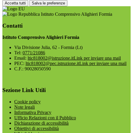
Accetta tutti
Salva le preferenze
Istituto Comprensivo Alighieri Formia
Contatti
Istituto Comprensivo Alighieri Formia
Via Divisione Julia, 62 - Formia (Lt)
Tel:
0771/21086
Email:
ltic818002@istruzione.it
Link per inviare una mail
PEC:
ltic818002@pec.istruzione.it
Link per inviare una mail
C.F.: 90028050590
Sezione Link Utili
Cookie policy
Note legali
Informativa Privacy
Ufficio Relazioni con il Pubblico
Dichiarazione di accessibilità
Obiettivi di accessibilità