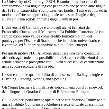
La University of Cambridge ESOL Examinations si occupa di
certificazioni della lingua inglese per coloro che parlano altre lingue
dal 1913. Il Cambridge Young Learners English Tests è strutturato in
modo da offrire un approccio globale nel testare l’inglese degli
allievi sin dalla scuola primaria dagli 8 anni in poi.
L’Università di Cambridge è uno degli atenei firmatari del
Protocollo d’intesa con il Ministero della Pubblica Istruzione le cui
certificazioni sono valide come credito formativo ai fini del
punteggio per l'Esame di Stato, nonché in ambito universitario e
lavorativo, ed è inoltre spendibile in tutti i Paesi europei.
Per questi motivi l’I.C. Alighieri, garantisce una certa continuità
offrendo agli studenti la possibilità di iniziare le certificazioni dalla
scuola primarie e proseguire con i livelli successivi di certificazione
nella scuola secondaria di I grado.
L’esame copre le quattro abilità di conoscenza della lingua inglese –
Listening, Reading, Writing and Speaking.
Gli Young Learners English Tests sono allineati con il Framework
delle lingue del Quadro Comune di Riferimento Europeo.
Chi lo desideri potrà invece optare per le certificazioni Trinity per la
quale l’Istituto Comprensivo Alighieri è sede ufficiale di esami. La
partecipazione agli esami è facoltativa.