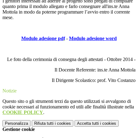
I genitori interessati ad aderire al progetto sono pregati di compilare
quanto prima il modulo allegato e farlo consegnare all'ins.te Anna
Mottola in modo da poterne programmare l’avvio entro il corrente
mese.
Modulo adesi
one
pd
f
-
Modulo adesione word
Le foto della cerimonia di consegna degli attestati - Ottobre 2014 -
Il Docente Referente: ins.te Anna Mottola
Il Dirigente Scolastico: prof. Vito Costanzo
Notizie
Questo sito o gli strumenti terzi da questo utilizzati si avvalgono di
cookie necessari al funzionamento ed utili alle finalità illustrate nella
COOKIE POLICY
.
Personalizza
Rifiuta tutti
i cookies
Accetta tutti
i cookies
Gestione cookie