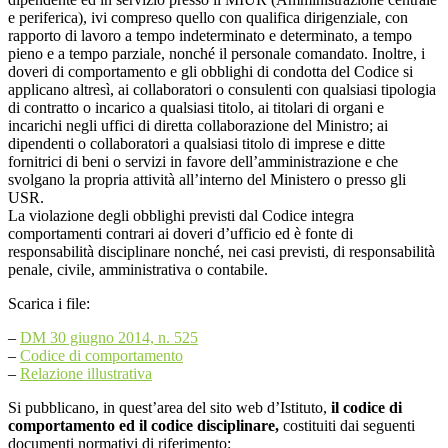
e periferica), ivi compreso quello con qualifica dirigenziale, con
rapporto di lavoro a tempo indeterminato e determinato, a tempo
pieno e a tempo parziale, nonché il personale comandato. Inoltre, i
doveri di comportamento e gli obblighi di condotta del
Codice
si
applicano altresì, ai collaboratori o consulenti con qualsiasi tipologia
di contratto o incarico a qualsiasi titolo, ai titolari di organi e
incarichi negli uffici di diretta collaborazione del Ministro; ai
dipendenti o collaboratori a qualsiasi titolo di imprese e ditte
fornitrici di beni o servizi in favore dell’amministrazione e che
svolgano la propria attività all’interno del Ministero o presso gli
USR.
La violazione degli obblighi previsti dal
Codice
integra
comportamenti contrari ai doveri d’ufficio ed è fonte di
responsabilità disciplinare nonché, nei casi previsti, di responsabilità
penale, civile, amministrativa o contabile.
Scarica i file:
–
DM 30 giugno 2014, n. 525
–
Codice
di comportamento
–
Relazione illustrativa
Si pubblicano, in quest’area del sito web d’Istituto,
il
codice
di
comportamento ed il
codice
disciplinare,
costituiti dai seguenti
documenti normativi di riferimento: