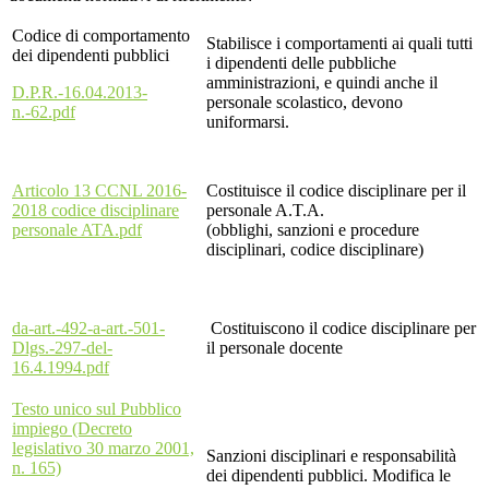
Codice
di comportamento
Stabilisce i comportamenti ai quali tutti
dei dipendenti pubblici
i dipendenti delle pubbliche
amministrazioni, e quindi anche il
D.P.R.-16.04.2013-
personale scolastico, devono
n.-62.pdf
uniformarsi.
Articolo 13 CCNL 2016-
Costituisce il
codice
disciplinare per il
2018
codice
disciplinare
personale A.T.A.
personale ATA.pdf
(obblighi, sanzioni e procedure
disciplinari,
codice
disciplinare)
da-art.-492-a-art.-501-
Costituiscono il
codice
disciplinare per
Dlgs.-297-del-
il personale docente
16.4.1994.pdf
Testo unico sul Pubblico
impiego (Decreto
legislativo 30 marzo 2001,
Sanzioni disciplinari e responsabilità
n. 165)
dei dipendenti pubblici. Modifica le