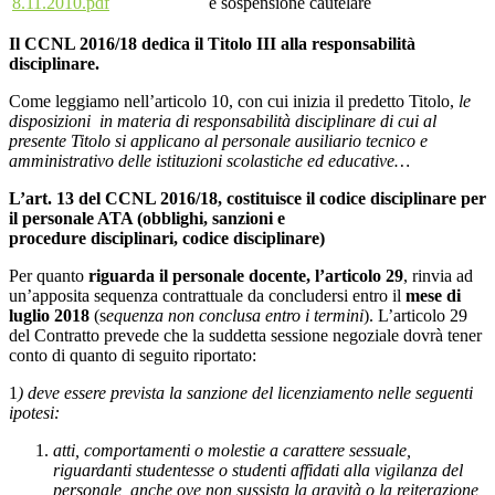
8.11.2010.pdf
e sospensione cautelare
Il CCNL 2016/18 dedica il Titolo III alla responsabilità
disciplinare.
Come leggiamo nell’articolo 10, con cui inizia il predetto Titolo,
le
disposizioni in materia di responsabilità disciplinare di cui al
presente Titolo si
applicano al personale ausiliario tecnico e
amministrativo delle istituzioni scolastiche
ed educative…
L’art. 13 del CCNL 2016/18, costituisce il
codice
disciplinare per
il personale ATA (obblighi, sanzioni e
procedure disciplinari,
codice
disciplinare)
Per quanto
riguarda il personale docente, l’articolo 29
, rinvia ad
un’apposita sequenza contrattuale da concludersi entro il
mese di
luglio 2018
(s
equenza non conclusa entro i termini
). L’articolo 29
del Contratto prevede che la suddetta sessione negoziale dovrà tener
conto di quanto di seguito riportato:
1
) deve essere prevista la sanzione del licenziamento nelle seguenti
ipotesi:
atti, comportamenti o molestie a carattere sessuale,
riguardanti studentesse o studenti affidati alla vigilanza del
personale, anche ove non sussista la gravità o la reiterazione,