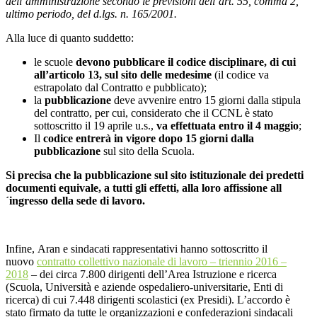
dell’amministrazione secondo le previsioni dell’art. 55, comma 2,
ultimo periodo, del d.lgs. n. 165/2001.
Alla luce di quanto suddetto:
le scuole
devono pubblicare il
codice
disciplinare, di cui
all’articolo 13, sul sito delle medesime
(il
codice
va
estrapolato dal Contratto e pubblicato);
la
pubblicazione
deve avvenire entro 15 giorni dalla stipula
del contratto, per cui, considerato che il CCNL è stato
sottoscritto il 19 aprile u.s.,
va effettuata entro il 4 maggio
;
Il
codice
entrerà in vigore dopo 15 giorni dalla
pubblicazione
sul sito della Scuola.
Si precisa che la pubblicazione sul sito istituzionale dei predetti
documenti equivale, a tutti gli effetti, alla loro affissione all
´ingresso della sede di lavoro.
Infine, Aran e sindacati rappresentativi hanno sottoscritto il
nuovo
contratto collettivo nazionale di lavoro – triennio 2016 –
2018
– dei circa 7.800 dirigenti dell’Area Istruzione e ricerca
(Scuola, Università e aziende ospedaliero-universitarie, Enti di
ricerca) di cui 7.448 dirigenti scolastici (ex Presidi). L’accordo è
stato firmato da tutte le organizzazioni e confederazioni sindacali