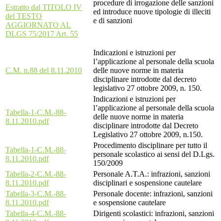
procedure di irrogazione delle sanzioni
Estratto dal TITOLO IV
ed introduce nuove tipologie di illeciti
del TESTO
e di sanzioni
AGGIORNATO AL
DLGS 75/2017 Art. 55
Indicazioni e istruzioni per
l’applicazione al personale della scuola
C.M. n.88 del 8.11.2010
delle nuove norme in materia
disciplinare introdotte dal decreto
legislativo 27 ottobre 2009, n. 150.
Indicazioni e istruzioni per
l’applicazione al personale della scuola
Tabella-1-C.M.-88-
delle nuove norme in materia
8.11.2010.pdf
disciplinare introdotte dal Decreto
Legislativo 27 ottobre 2009, n.150.
Procedimento disciplinare per tutto il
Tabella-1-C.M.-88-
personale scolastico ai sensi del D.Lgs.
8.11.2010.pdf
150/2009
Tabella-2-C.M.-88-
Personale A.T.A.: infrazioni, sanzioni
8.11.2010.pdf
disciplinari e sospensione cautelare
Tabella-3-C.M.-88-
Personale docente: infrazioni, sanzioni
8.11.2010.pdf
e sospensione cautelare
Tabella-4-C.M.-88-
Dirigenti scolastici: infrazioni, sanzioni