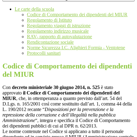
Le carte della scuola
Codice di Comportamento dei dipendenti del MIUR
Regolamento di Istituto
Regolamento viaggi di istruzione
Regolamento indirizzo musicale
RAV- rapporto di autovalutazione
Rendicontazione sociale
Norme Sicurezza I.C. Alighieri Formia - Ventotene
Protocolli sanitari
Codice di Comportamento dei dipendenti
del MIUR
Con
decreto ministeriale 30 giugno 2014, n. 525
è stato
approvato
il
Codice
di Comportamento dei dipendenti del
MIUR
, che, in ottemperanza a quanto previsto dall’art. 54 del
D.Lgs. n. 165/2001 così come sostituito dall’art. 1, comma 44 della
L. 190/2012 recante “
Disposizioni per la prevenzione e la
repressione della corruzione e dell’illegalità nella pubblica
Amministrazione
“, integra e specifica il
Codice
di Comportamento
dei dipendenti pubblici di cui al DPR n. 62/2013.
Le norme contenute nel
Codice
si applicano a tutto il personale
dipendente ed in servizio presso il MIUR (Amministrazione centrale