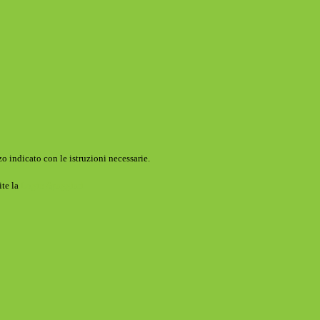
o indicato con le istruzioni necessarie.
ite la
Login Spaggiari