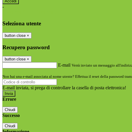
-
Entra con SPID
Entra con CIE
Seleziona utente
button close
×
Recupero password
button close
×
E-mail
Verrà inviato un messaggio all'indirizz
Non hai una e-mail associata al nome utente? Effettua il reset della password tram
E-mail inviata, si prega di controllare la casella di posta elettronica!
Errore
Chiudi
Successo
Chiudi
Informazione