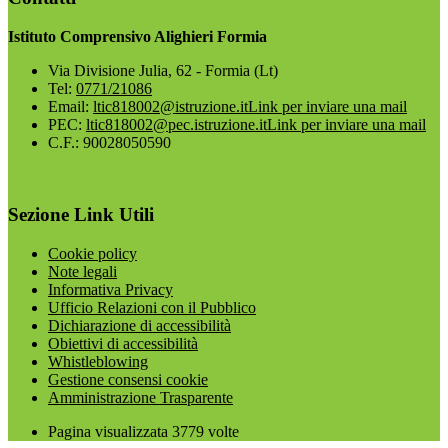
Istituto Comprensivo Alighieri Formia
Via Divisione Julia, 62 - Formia (Lt)
Tel:
0771/21086
Email:
ltic818002@istruzione.it
Link per inviare una mail
PEC:
ltic818002@pec.istruzione.it
Link per inviare una mail
C.F.: 90028050590
Sezione Link Utili
Cookie policy
Note legali
Informativa Privacy
Ufficio Relazioni con il Pubblico
Dichiarazione di accessibilità
Obiettivi di accessibilità
Whistleblowing
Gestione consensi cookie
Amministrazione Trasparente
Pagina visualizzata
3779
volte