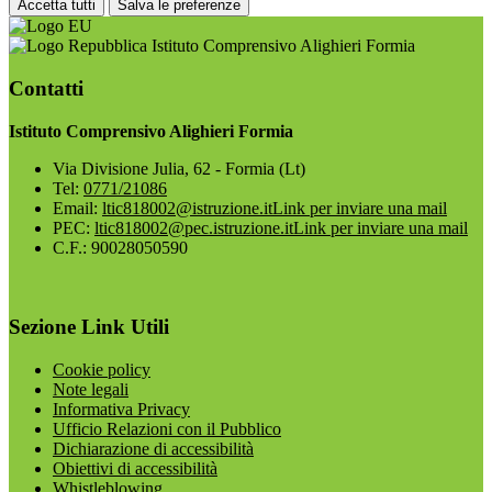
Accetta tutti
Salva le preferenze
Istituto Comprensivo Alighieri Formia
Contatti
Istituto Comprensivo Alighieri Formia
Via Divisione Julia, 62 - Formia (Lt)
Tel:
0771/21086
Email:
ltic818002@istruzione.it
Link per inviare una mail
PEC:
ltic818002@pec.istruzione.it
Link per inviare una mail
C.F.: 90028050590
Sezione Link Utili
Cookie policy
Note legali
Informativa Privacy
Ufficio Relazioni con il Pubblico
Dichiarazione di accessibilità
Obiettivi di accessibilità
Whistleblowing