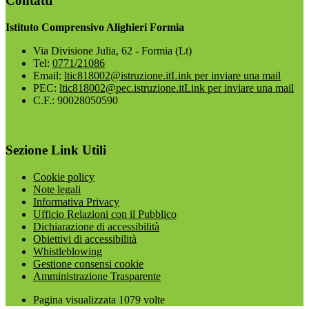
Contatti
Istituto Comprensivo Alighieri Formia
Via Divisione Julia, 62 - Formia (Lt)
Tel:
0771/21086
Email:
ltic818002@istruzione.it
Link per inviare una mail
PEC:
ltic818002@pec.istruzione.it
Link per inviare una mail
C.F.: 90028050590
Sezione Link Utili
Cookie policy
Note legali
Informativa Privacy
Ufficio Relazioni con il Pubblico
Dichiarazione di accessibilità
Obiettivi di accessibilità
Whistleblowing
Gestione consensi cookie
Amministrazione Trasparente
Pagina visualizzata
1079
volte