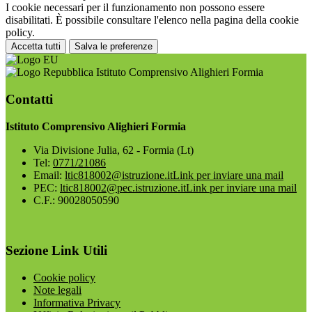
I cookie necessari per il funzionamento non possono essere
disabilitati. È possibile consultare l'elenco nella pagina della cookie
policy.
Accetta tutti
Salva le preferenze
Istituto Comprensivo Alighieri Formia
Contatti
Istituto Comprensivo Alighieri Formia
Via Divisione Julia, 62 - Formia (Lt)
Tel:
0771/21086
Email:
ltic818002@istruzione.it
Link per inviare una mail
PEC:
ltic818002@pec.istruzione.it
Link per inviare una mail
C.F.: 90028050590
Sezione Link Utili
Cookie policy
Note legali
Informativa Privacy