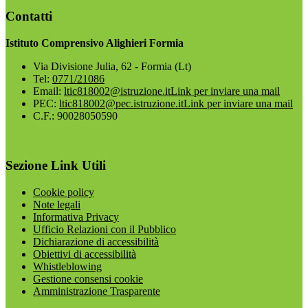
Contatti
Istituto Comprensivo Alighieri Formia
Via Divisione Julia, 62 - Formia (Lt)
Tel:
0771/21086
Email:
ltic818002@istruzione.it
Link per inviare una mail
PEC:
ltic818002@pec.istruzione.it
Link per inviare una mail
C.F.: 90028050590
Sezione Link Utili
Cookie policy
Note legali
Informativa Privacy
Ufficio Relazioni con il Pubblico
Dichiarazione di accessibilità
Obiettivi di accessibilità
Whistleblowing
Gestione consensi cookie
Amministrazione Trasparente