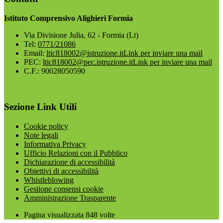
Istituto Comprensivo Alighieri Formia
Via Divisione Julia, 62 - Formia (Lt)
Tel:
0771/21086
Email:
ltic818002@istruzione.it
Link per inviare una mail
PEC:
ltic818002@pec.istruzione.it
Link per inviare una mail
C.F.: 90028050590
Sezione Link Utili
Cookie policy
Note legali
Informativa Privacy
Ufficio Relazioni con il Pubblico
Dichiarazione di accessibilità
Obiettivi di accessibilità
Whistleblowing
Gestione consensi cookie
Amministrazione Trasparente
Pagina visualizzata
848
volte