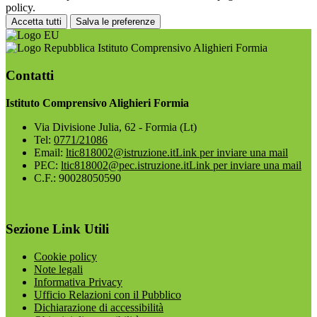
policy.
Accetta tutti
Salva le preferenze
Istituto Comprensivo Alighieri Formia
Contatti
Istituto Comprensivo Alighieri Formia
Via Divisione Julia, 62 - Formia (Lt)
Tel:
0771/21086
Email:
ltic818002@istruzione.it
Link per inviare una mail
PEC:
ltic818002@pec.istruzione.it
Link per inviare una mail
C.F.: 90028050590
Sezione Link Utili
Cookie policy
Note legali
Informativa Privacy
Ufficio Relazioni con il Pubblico
Dichiarazione di accessibilità