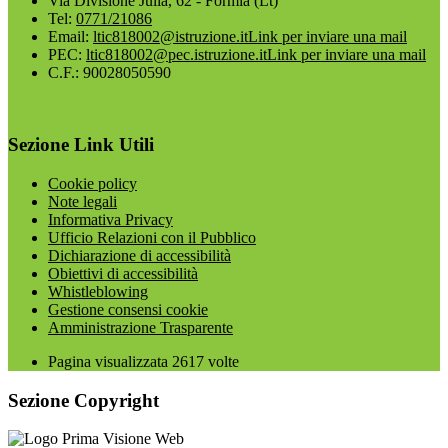
Via Divisione Julia, 62 - Formia (Lt)
Tel:
0771/21086
Email:
ltic818002@istruzione.it
Link per inviare una mail
PEC:
ltic818002@pec.istruzione.it
Link per inviare una mail
C.F.: 90028050590
Sezione Link Utili
Cookie policy
Note legali
Informativa Privacy
Ufficio Relazioni con il Pubblico
Dichiarazione di accessibilità
Obiettivi di accessibilità
Whistleblowing
Gestione consensi cookie
Amministrazione Trasparente
Pagina visualizzata
2617
volte
Sezione Copyright