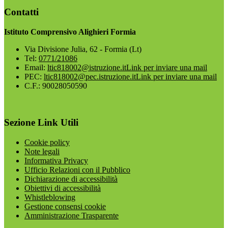
Contatti
Istituto Comprensivo Alighieri Formia
Via Divisione Julia, 62 - Formia (Lt)
Tel:
0771/21086
Email:
ltic818002@istruzione.it
Link per inviare una mail
PEC:
ltic818002@pec.istruzione.it
Link per inviare una mail
C.F.: 90028050590
Sezione Link Utili
Cookie policy
Note legali
Informativa Privacy
Ufficio Relazioni con il Pubblico
Dichiarazione di accessibilità
Obiettivi di accessibilità
Whistleblowing
Gestione consensi cookie
Amministrazione Trasparente