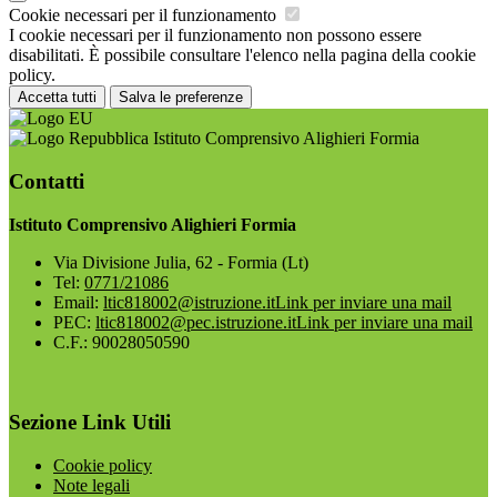
Cookie necessari per il funzionamento
I cookie necessari per il funzionamento non possono essere
disabilitati. È possibile consultare l'elenco nella pagina della cookie
policy.
Accetta tutti
Salva le preferenze
Istituto Comprensivo Alighieri Formia
Contatti
Istituto Comprensivo Alighieri Formia
Via Divisione Julia, 62 - Formia (Lt)
Tel:
0771/21086
Email:
ltic818002@istruzione.it
Link per inviare una mail
PEC:
ltic818002@pec.istruzione.it
Link per inviare una mail
C.F.: 90028050590
Sezione Link Utili
Cookie policy
Note legali