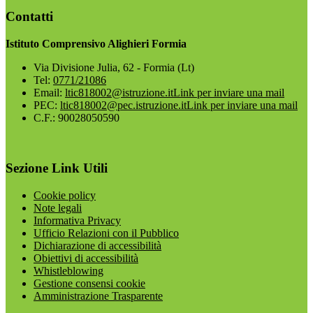
Contatti
Istituto Comprensivo Alighieri Formia
Via Divisione Julia, 62 - Formia (Lt)
Tel:
0771/21086
Email:
ltic818002@istruzione.it
Link per inviare una mail
PEC:
ltic818002@pec.istruzione.it
Link per inviare una mail
C.F.: 90028050590
Sezione Link Utili
Cookie policy
Note legali
Informativa Privacy
Ufficio Relazioni con il Pubblico
Dichiarazione di accessibilità
Obiettivi di accessibilità
Whistleblowing
Gestione consensi cookie
Amministrazione Trasparente