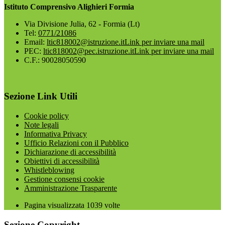
Istituto Comprensivo Alighieri Formia
Via Divisione Julia, 62 - Formia (Lt)
Tel:
0771/21086
Email:
ltic818002@istruzione.it
Link per inviare una mail
PEC:
ltic818002@pec.istruzione.it
Link per inviare una mail
C.F.: 90028050590
Sezione Link Utili
Cookie policy
Note legali
Informativa Privacy
Ufficio Relazioni con il Pubblico
Dichiarazione di accessibilità
Obiettivi di accessibilità
Whistleblowing
Gestione consensi cookie
Amministrazione Trasparente
Pagina visualizzata
1039
volte
Sezione Copyright