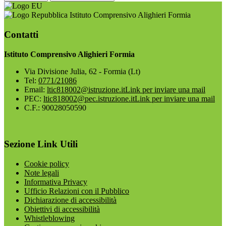
Istituto Comprensivo Alighieri Formia
Contatti
Istituto Comprensivo Alighieri Formia
Via Divisione Julia, 62 - Formia (Lt)
Tel:
0771/21086
Email:
ltic818002@istruzione.it
Link per inviare una mail
PEC:
ltic818002@pec.istruzione.it
Link per inviare una mail
C.F.: 90028050590
Sezione Link Utili
Cookie policy
Note legali
Informativa Privacy
Ufficio Relazioni con il Pubblico
Dichiarazione di accessibilità
Obiettivi di accessibilità
Whistleblowing