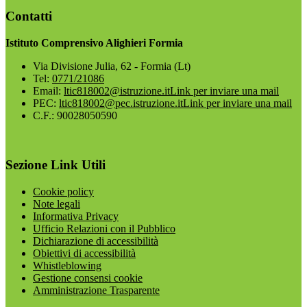
Contatti
Istituto Comprensivo Alighieri Formia
Via Divisione Julia, 62 - Formia (Lt)
Tel:
0771/21086
Email:
ltic818002@istruzione.it
Link per inviare una mail
PEC:
ltic818002@pec.istruzione.it
Link per inviare una mail
C.F.: 90028050590
Sezione Link Utili
Cookie policy
Note legali
Informativa Privacy
Ufficio Relazioni con il Pubblico
Dichiarazione di accessibilità
Obiettivi di accessibilità
Whistleblowing
Gestione consensi cookie
Amministrazione Trasparente