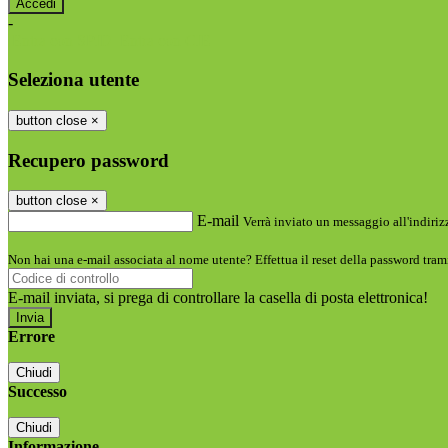
-
Entra con SPID
Entra con CIE
Seleziona utente
button close
×
Recupero password
button close
×
E-mail
Verrà inviato un messaggio all'indirizz
Non hai una e-mail associata al nome utente? Effettua il reset della password tram
E-mail inviata, si prega di controllare la casella di posta elettronica!
Errore
Chiudi
Successo
Chiudi
Informazione