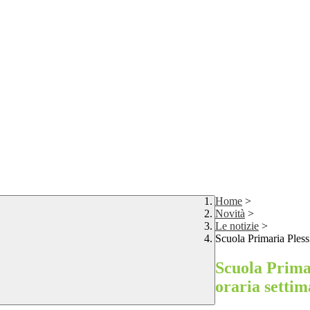
Home
>
Novità
>
Le notizie
>
Scuola Primaria Pless
Scuola Prima
oraria settim