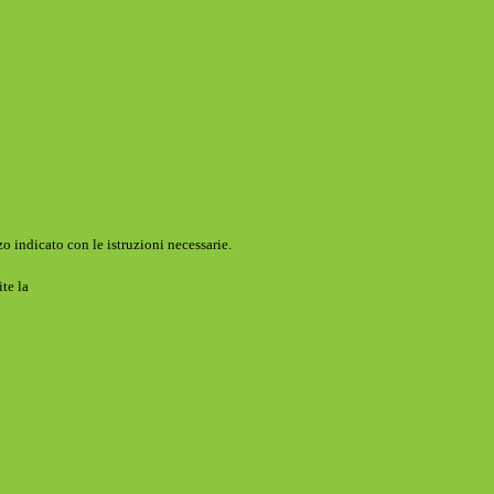
o indicato con le istruzioni necessarie.
ite la
Login Spaggiari