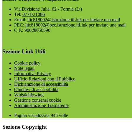
Via Divisione Julia, 62 - Formia (Lt)
Tel:
0771/21086
Email:
ltic818002@istruzione.it
Link per inviare una mail
PEC:
ltic818002@pec.istruzione.it
Link per inviare una mail
C.F.: 90028050590
Sezione Link Utili
Cookie policy
Note legali
Informativa Privacy
Ufficio Relazioni con il Pubblico
Dichiarazione di accessibilità
Obiettivi di accessibilità
Whistleblowing
Gestione consensi cookie
Amministrazione Trasparente
Pagina visualizzata
945
volte
Sezione Copyright