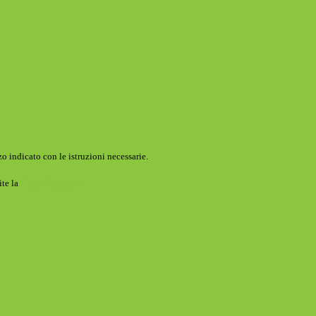
o indicato con le istruzioni necessarie.
ite la
Login Spaggiari