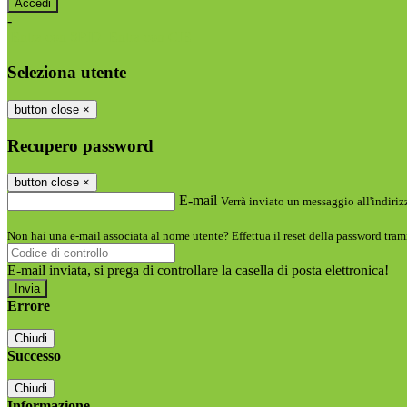
-
Entra con SPID
Entra con CIE
Seleziona utente
button close
×
Recupero password
button close
×
E-mail
Verrà inviato un messaggio all'indirizz
Non hai una e-mail associata al nome utente? Effettua il reset della password tram
E-mail inviata, si prega di controllare la casella di posta elettronica!
Errore
Chiudi
Successo
Chiudi
Informazione