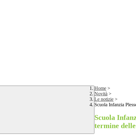
Home
>
Novità
>
Le notizie
>
Scuola Infanzia Plesso
Scuola Infanz
termine delle 