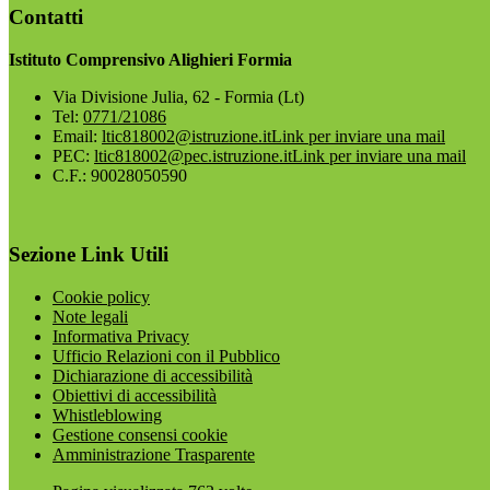
Contatti
Istituto Comprensivo Alighieri Formia
Via Divisione Julia, 62 - Formia (Lt)
Tel:
0771/21086
Email:
ltic818002@istruzione.it
Link per inviare una mail
PEC:
ltic818002@pec.istruzione.it
Link per inviare una mail
C.F.: 90028050590
Sezione Link Utili
Cookie policy
Note legali
Informativa Privacy
Ufficio Relazioni con il Pubblico
Dichiarazione di accessibilità
Obiettivi di accessibilità
Whistleblowing
Gestione consensi cookie
Amministrazione Trasparente