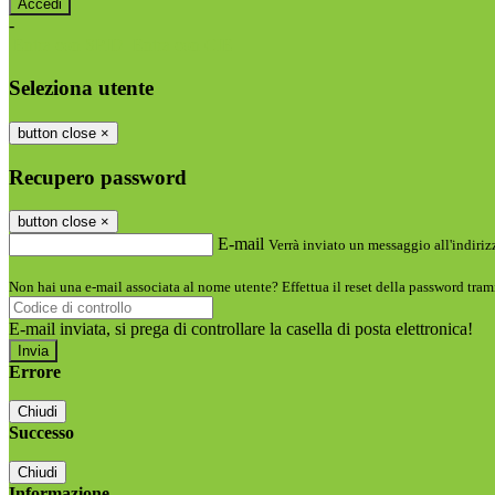
-
Entra con SPID
Entra con CIE
Seleziona utente
button close
×
Recupero password
button close
×
E-mail
Verrà inviato un messaggio all'indirizz
Non hai una e-mail associata al nome utente? Effettua il reset della password tram
E-mail inviata, si prega di controllare la casella di posta elettronica!
Errore
Chiudi
Successo
Chiudi
Informazione