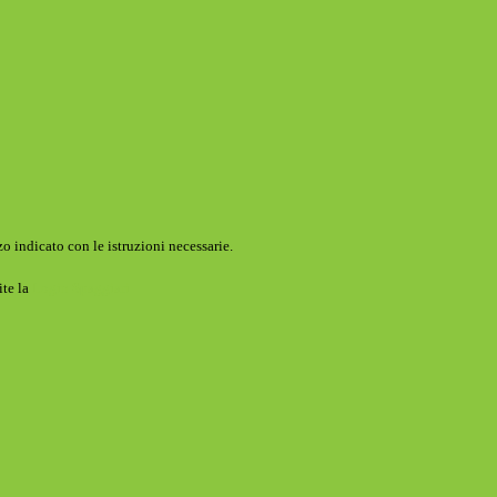
o indicato con le istruzioni necessarie.
ite la
Login Spaggiari