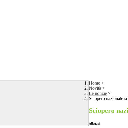
Home
>
Novità
>
Le notizie
>
Sciopero nazionale s
Sciopero naz
Allegati