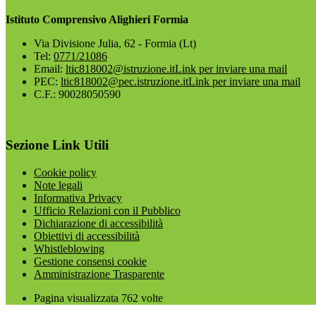
Istituto Comprensivo Alighieri Formia
Via Divisione Julia, 62 - Formia (Lt)
Tel:
0771/21086
Email:
ltic818002@istruzione.it
Link per inviare una mail
PEC:
ltic818002@pec.istruzione.it
Link per inviare una mail
C.F.: 90028050590
Sezione Link Utili
Cookie policy
Note legali
Informativa Privacy
Ufficio Relazioni con il Pubblico
Dichiarazione di accessibilità
Obiettivi di accessibilità
Whistleblowing
Gestione consensi cookie
Amministrazione Trasparente
Pagina visualizzata
762
volte