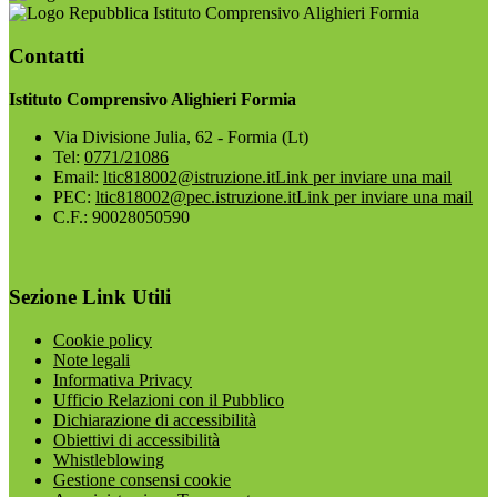
Istituto Comprensivo Alighieri Formia
Contatti
Istituto Comprensivo Alighieri Formia
Via Divisione Julia, 62 - Formia (Lt)
Tel:
0771/21086
Email:
ltic818002@istruzione.it
Link per inviare una mail
PEC:
ltic818002@pec.istruzione.it
Link per inviare una mail
C.F.: 90028050590
Sezione Link Utili
Cookie policy
Note legali
Informativa Privacy
Ufficio Relazioni con il Pubblico
Dichiarazione di accessibilità
Obiettivi di accessibilità
Whistleblowing
Gestione consensi cookie