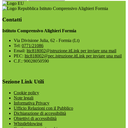
Istituto Comprensivo Alighieri Formia
Contatti
Istituto Comprensivo Alighieri Formia
Via Divisione Julia, 62 - Formia (Lt)
Tel:
0771/21086
Email:
ltic818002@istruzione.it
Link per inviare una mail
PEC:
ltic818002@pec.istruzione.it
Link per inviare una mail
C.F.: 90028050590
Sezione Link Utili
Cookie policy
Note legali
Informativa Privacy
Ufficio Relazioni con il Pubblico
Dichiarazione di accessibilità
Obiettivi di accessibilità
Whistleblowing