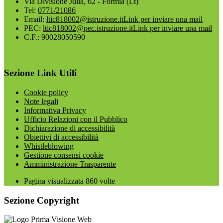
Via Divisione Julia, 62 - Formia (Lt)
Tel:
0771/21086
Email:
ltic818002@istruzione.it
Link per inviare una mail
PEC:
ltic818002@pec.istruzione.it
Link per inviare una mail
C.F.: 90028050590
Sezione Link Utili
Cookie policy
Note legali
Informativa Privacy
Ufficio Relazioni con il Pubblico
Dichiarazione di accessibilità
Obiettivi di accessibilità
Whistleblowing
Gestione consensi cookie
Amministrazione Trasparente
Pagina visualizzata
860
volte
Sezione Copyright