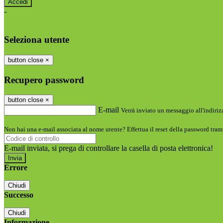
-
Entra con SPID
Entra con CIE
Seleziona utente
button close
×
Recupero password
button close
×
E-mail
Verrà inviato un messaggio all'indirizz
Non hai una e-mail associata al nome utente? Effettua il reset della password tram
E-mail inviata, si prega di controllare la casella di posta elettronica!
Errore
Chiudi
Successo
Chiudi
Informazione