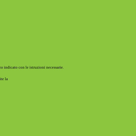
o indicato con le istruzioni necessarie.
ite la
Login Spaggiari