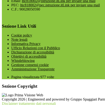
Email:
ltic818002@istruzione.it
Link per inviare una mail
PEC:
ltic818002@pec.istruzione.it
Link per inviare una mail
C.F.: 90028050590
Sezione Link Utili
Cookie policy
Note legali
Informativa Privacy
Ufficio Relazioni con il Pubblico
Dichiarazione di accessibilità
Obiettivi di accessibilità
Whistleblowing
Gestione consensi cookie
Amministrazione Trasparente
Pagina visualizzata
977
volte
Sezione Copyright
Copyright 2026 | Engineered and powered by Gruppo Spaggiari Parm
Disclaimer trattamento dati personali