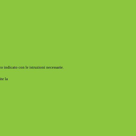
o indicato con le istruzioni necessarie.
ite la
Login Spaggiari