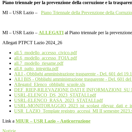
Piano triennale per la prevenzione della corruzione e la traspar
MI – USR Lazio –
Piano Triennale della Prevenzione della Corruzio
MI – USR Lazio –
ALLEGATI
al Piano triennale per la prevenzio
Allegati PTPCT Lazio 2024_26
all.5_modello_accesso_civico.pdf
all.6_modello_accesso_FOIA.pdf
all.7_modello_riesame.pdf
all.8_patto_integrita.pdf
All.I - Obblighi amministrazione trasparente - Del. 601 del 19.
All.I BIS - Obblighi amministrazione trasparente - Del. 601 de
AllegatoI_Elenco_obblighi_scuole.xls
DEF_RIEP-RILEVAZIONE DATI E INFORMAZIONI SU
USRL-ELENCO_DS_2023_STATALI.pdf
USRL-ELENCO_RASA_2023_STATALI.pdf
USRL-MONITORAGGIO_2023_ist_scolast_rilevaz_dati_e_info_
USR_LAZIO_Template registro_accessi_MI II semestre 2023.
Link a
MIUR – USR Lazio – Anticorruzione
Notizie