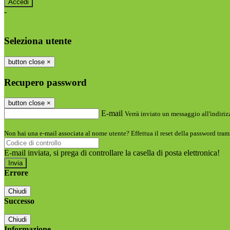
-
Entra con SPID
Entra con CIE
Seleziona utente
button close
×
Recupero password
button close
×
E-mail
Verrà inviato un messaggio all'indirizz
Non hai una e-mail associata al nome utente? Effettua il reset della password tram
E-mail inviata, si prega di controllare la casella di posta elettronica!
Errore
Chiudi
Successo
Chiudi
Informazione