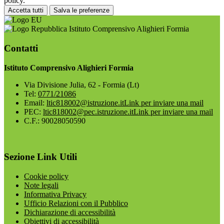
policy.
Accetta tutti
Salva le preferenze
Istituto Comprensivo Alighieri Formia
Contatti
Istituto Comprensivo Alighieri Formia
Via Divisione Julia, 62 - Formia (Lt)
Tel:
0771/21086
Email:
ltic818002@istruzione.it
Link per inviare una mail
PEC:
ltic818002@pec.istruzione.it
Link per inviare una mail
C.F.: 90028050590
Sezione Link Utili
Cookie policy
Note legali
Informativa Privacy
Ufficio Relazioni con il Pubblico
Dichiarazione di accessibilità
Obiettivi di accessibilità