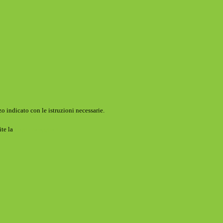
o indicato con le istruzioni necessarie.
ite la
Login Spaggiari