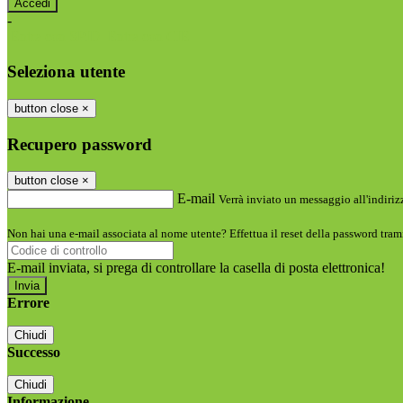
-
Entra con SPID
Entra con CIE
Seleziona utente
button close
×
Recupero password
button close
×
E-mail
Verrà inviato un messaggio all'indirizz
Non hai una e-mail associata al nome utente? Effettua il reset della password tram
E-mail inviata, si prega di controllare la casella di posta elettronica!
Errore
Chiudi
Successo
Chiudi
Informazione