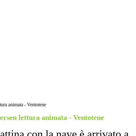
tura animata - Ventotene
ersen lettura animata - Ventotene
ttina con la nave è arrivato a