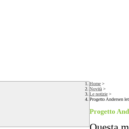
Home
>
Novità
>
Le notizie
>
Progetto Andersen let
Progetto And
Questa ma