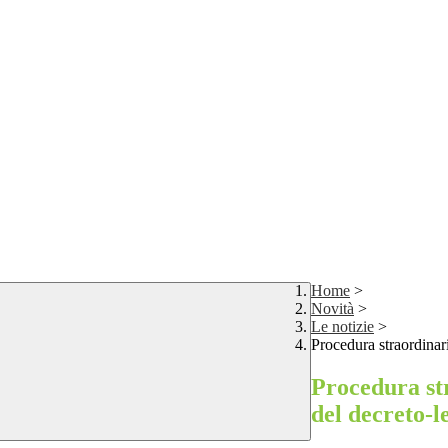
Home
>
Novità
>
Le notizie
>
Procedura straordinari
Procedura str
del decreto-l