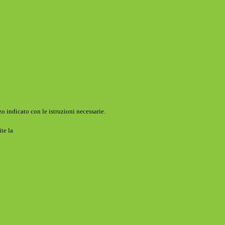
o indicato con le istruzioni necessarie.
ite la
Login Spaggiari