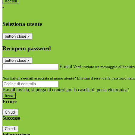
-
Entra con SPID
Entra con CIE
Seleziona utente
button close
×
Recupero password
button close
×
E-mail
Verrà inviato un messaggio all'indirizz
Non hai una e-mail associata al nome utente? Effettua il reset della password tram
E-mail inviata, si prega di controllare la casella di posta elettronica!
Errore
Chiudi
Successo
Chiudi
Informazione