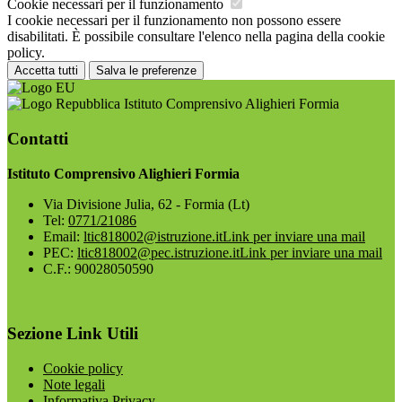
Cookie necessari per il funzionamento
I cookie necessari per il funzionamento non possono essere
disabilitati. È possibile consultare l'elenco nella pagina della cookie
policy.
Accetta tutti
Salva le preferenze
Istituto Comprensivo Alighieri Formia
Contatti
Istituto Comprensivo Alighieri Formia
Via Divisione Julia, 62 - Formia (Lt)
Tel:
0771/21086
Email:
ltic818002@istruzione.it
Link per inviare una mail
PEC:
ltic818002@pec.istruzione.it
Link per inviare una mail
C.F.: 90028050590
Sezione Link Utili
Cookie policy
Note legali
Informativa Privacy