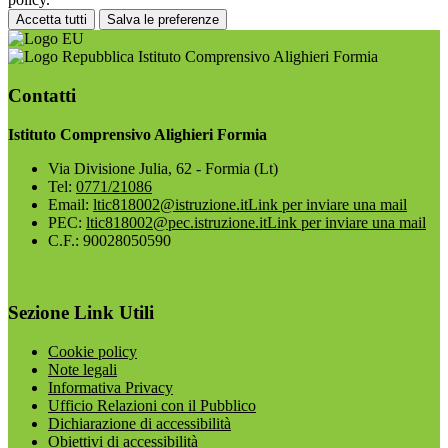
Accetta tutti
Salva le preferenze
Istituto Comprensivo Alighieri Formia
Contatti
Istituto Comprensivo Alighieri Formia
Via Divisione Julia, 62 - Formia (Lt)
Tel:
0771/21086
Email:
ltic818002@istruzione.it
Link per inviare una mail
PEC:
ltic818002@pec.istruzione.it
Link per inviare una mail
C.F.: 90028050590
Sezione Link Utili
Cookie policy
Note legali
Informativa Privacy
Ufficio Relazioni con il Pubblico
Dichiarazione di accessibilità
Obiettivi di accessibilità