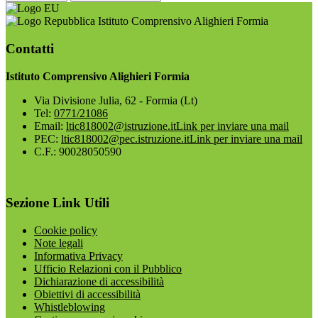
Istituto Comprensivo Alighieri Formia
Contatti
Istituto Comprensivo Alighieri Formia
Via Divisione Julia, 62 - Formia (Lt)
Tel:
0771/21086
Email:
ltic818002@istruzione.it
Link per inviare una mail
PEC:
ltic818002@pec.istruzione.it
Link per inviare una mail
C.F.: 90028050590
Sezione Link Utili
Cookie policy
Note legali
Informativa Privacy
Ufficio Relazioni con il Pubblico
Dichiarazione di accessibilità
Obiettivi di accessibilità
Whistleblowing